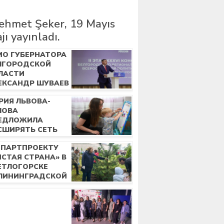
Mehmet Şeker, 19 Mayıs
ı yayınladı.
ИО ГУБЕРНАТОРА
ЛГОРОДСКОЙ
ЛАСТИ
ЕКСАНДР ШУВАЕВ
БРАН
РИЯ ЛЬВОВА-
КРЕТАРЁМ
ЛОВА
ГОТДЕЛЕНИЯ
ЕДЛОЖИЛА
ДИНОЙ РОССИИ»
СШИРЯТЬ СЕТЬ
ОСТРАНСТВ ДЛЯ
 ПАРТПРОЕКТУ
ДДЕРЖКИ
ИСТАЯ СТРАНА» В
ТЕРЕЙ
ЕТЛОГОРСКЕ
ЛИНИНГРАДСКОЙ
ЛАСТИ
САДИЛИ ДЕРЕВЬЯ