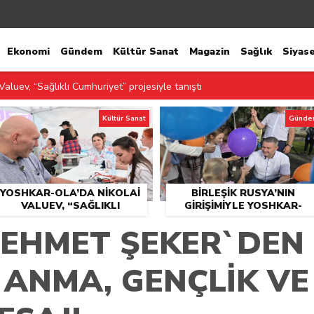
Ekonomi
Gündem
Kültür Sanat
Magazin
Sağlık
Siyas
ere yönelik spor salonu, 2021 Birleşik Rusya Halk Programı kapsamında 
aluev, “Sağlıklı Cumhuriyet” projesiyle tanıştı
imiyle Yoshkar-Ola’da bir aile festivali düzenlendi
Kültür Sanat
Günde
й России» в Йошкар-Оле состоялся семейный фестиваль
şik Rusya Kadın Hareketi, şehir genelinde kadınlara yönelik destek progra
YOSHKAR-OLA’DA NIKOLAI
BIRLEŞIK RUSYA’NIN
«Женское движение Единой России» сформировало предложения по
VALUEV, “SAĞLIKLI
GIRIŞIMIYLE YOSHKAR-
CUMHURIYET” PROJESIYLE
OLA’DA BIR AILE FESTIVALI
leri, Naberezhnye Chelny’de genç KAMAZ uzmanları için eğitim etkinlikle
MEHMET ŞEKER`DEN 
TANIŞTI
DÜZENLENDI
ссии» провели в Набережных Челнах просветительские мероприя
 ANMA, GENÇLİK VE
vetler askerlerinin aile üyelerini yeni hükümet destek önlemleri hakkınd
енам семей бойцов СВО рассказали о новых мерах господдержки