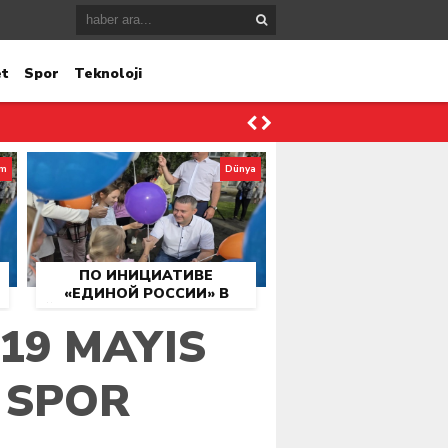
et
Spor
Teknoloji
Saratov’da açıldı
m
Dünya
mlarının geliştirilmesi için
ПО ИНИЦИАТИВЕ
 развитию городских программ
«ЕДИНОЙ РОССИИ» В
ЙОШКАР-ОЛЕ СОСТОЯЛСЯ
ri düzenledi
19 MAYIS
СЕМЕЙНЫЙ ФЕСТИВАЛЬ
тия для молодых специалистов
 SPOR
a bilgilendirdi