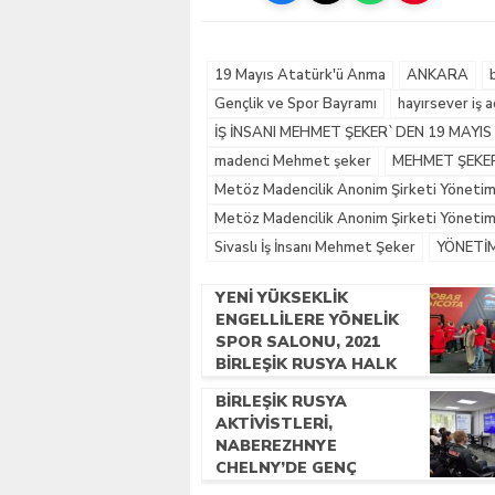
19 Mayıs Atatürk'ü Anma
ANKARA
Gençlik ve Spor Bayramı
hayırsever iş
İŞ İNSANI MEHMET ŞEKER`DEN 19 MAYI
madenci Mehmet şeker
MEHMET ŞEKE
Metöz Madencilik Anonim Şirketi Yönetim 
Metöz Madencilik Anonim Şirketi Yöneti
Sivaslı İş İnsanı Mehmet Şeker
YÖNETİ
YENI YÜKSEKLIK
ENGELLILERE YÖNELIK
SPOR SALONU, 2021
BIRLEŞIK RUSYA HALK
PROGRAMI
BIRLEŞIK RUSYA
KAPSAMINDA
AKTIVISTLERI,
SARATOV’DA AÇILDI
NABEREZHNYE
CHELNY’DE GENÇ
KAMAZ UZMANLARI IÇIN