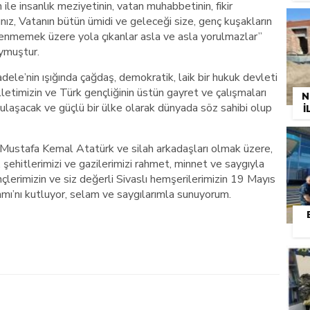
Ü
ile insanlık meziyetinin, vatan muhabbetinin, fikir
sınız, Vatanın bütün ümidi ve geleceği size, genç kuşakların
nlenmemek üzere yola çıkanlar asla ve asla yorulmazlar”
oymuştur.
le’nin ışığında çağdaş, demokratik, laik bir hukuk devleti
letimizin ve Türk gençliğinin üstün gayret ve çalışmaları
N
aşacak ve güçlü bir ülke olarak dünyada söz sahibi olup
İ
S
Mustafa Kemal Atatürk ve silah arkadaşları olmak üzere,
 şehitlerimizi ve gazilerimizi rahmet, minnet ve saygıyla
çlerimizin ve siz değerli Sivaslı hemşerilerimizin 19 Mayıs
ı’nı kutluyor, selam ve saygılarımla sunuyorum.