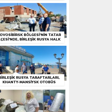
YELERI IÇIN BIR RESIM ATÖLYESI
DÜZENLEDI
OVOSIBIRSK BÖLGESI’NIN TATAR
LÇESI’NDE, BIRLEŞIK RUSYA HALK
PROGRAMI 2021 KAPSAMINDA
OSYAL KONUTLAR INŞA EDILIYOR
BIRLEŞIK RUSYA TARAFTARLARI,
KHANTY-MANSIYSK OTOBÜS
TERMINALININ ENGELLILER IÇIN
ERIŞILEBILIRLIĞINI DENETLEDI