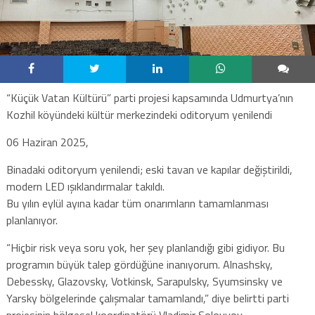
“Küçük Vatan Kültürü” parti projesi kapsamında Udmurtya’nın
Kozhil köyündeki kültür merkezindeki oditoryum yenilendi
06 Haziran 2025,
Binadaki oditoryum yenilendi; eski tavan ve kapılar değiştirildi,
modern LED ışıklandırmalar takıldı.
Bu yılın eylül ayına kadar tüm onarımların tamamlanması
planlanıyor.
“Hiçbir risk veya soru yok, her şey planlandığı gibi gidiyor. Bu
programın büyük talep gördüğüne inanıyorum. Alnashsky,
Debessky, Glazovsky, Votkinsk, Sarapulsky, Syumsinsky ve
Yarsky bölgelerinde çalışmalar tamamlandı,” diye belirtti parti
projesinin bölgesel koordinatörü Vladimir Solovyov.