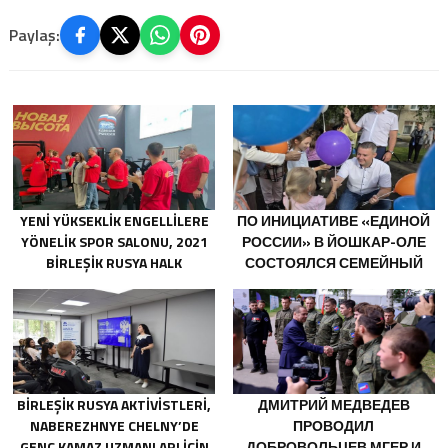
Paylaş:
YENI YÜKSEKLIK ENGELLILERE
ПО ИНИЦИАТИВЕ «ЕДИНОЙ
YÖNELIK SPOR SALONU, 2021
РОССИИ» В ЙОШКАР-ОЛЕ
BIRLEŞIK RUSYA HALK
СОСТОЯЛСЯ СЕМЕЙНЫЙ
PROGRAMI KAPSAMINDA
ФЕСТИВАЛЬ
SARATOV’DA AÇILDI
BIRLEŞIK RUSYA AKTIVISTLERI,
ДМИТРИЙ МЕДВЕДЕВ
NABEREZHNYE CHELNY’DE
ПРОВОДИЛ
GENÇ KAMAZ UZMANLARI IÇIN
ДОБРОВОЛЬЦЕВ МГЕР И