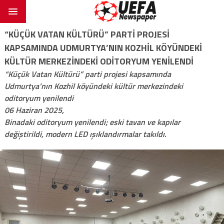
“KÜÇÜK VATAN KÜLTÜRÜ” PARTI PROJESI
KAPSAMINDA UDMURTYA’NIN KOZHIL KÖYÜNDEKI
KÜLTÜR MERKEZINDEKI ODITORYUM YENILENDI
“Küçük Vatan Kültürü” parti projesi kapsamında
Udmurtya’nın Kozhil köyündeki kültür merkezindeki
oditoryum yenilendi
06 Haziran 2025,
Binadaki oditoryum yenilendi; eski tavan ve kapılar
değiştirildi, modern LED ışıklandırmalar takıldı.