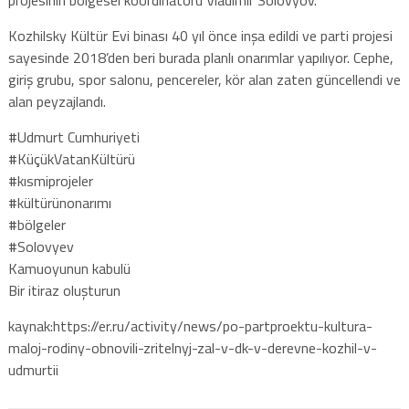
Kozhilsky Kültür Evi binası 40 yıl önce inşa edildi ve parti projesi
sayesinde 2018’den beri burada planlı onarımlar yapılıyor. Cephe,
giriş grubu, spor salonu, pencereler, kör alan zaten güncellendi ve
alan peyzajlandı.
#Udmurt Cumhuriyeti
#KüçükVatanKültürü
#kısmiprojeler
#kültürünonarımı
#bölgeler
#Solovyev
Kamuoyunun kabulü
Bir itiraz oluşturun
kaynak:https://er.ru/activity/news/po-partproektu-kultura-
maloj-rodiny-obnovili-zritelnyj-zal-v-dk-v-derevne-kozhil-v-
udmurtii