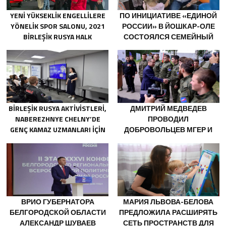
YENI YÜKSEKLIK ENGELLILERE
ПО ИНИЦИАТИВЕ «ЕДИНОЙ
YÖNELIK SPOR SALONU, 2021
РОССИИ» В ЙОШКАР-ОЛЕ
BIRLEŞIK RUSYA HALK
СОСТОЯЛСЯ СЕМЕЙНЫЙ
PROGRAMI KAPSAMINDA
ФЕСТИВАЛЬ
SARATOV’DA AÇILDI
BIRLEŞIK RUSYA AKTIVISTLERI,
ДМИТРИЙ МЕДВЕДЕВ
NABEREZHNYE CHELNY’DE
ПРОВОДИЛ
GENÇ KAMAZ UZMANLARI IÇIN
ДОБРОВОЛЬЦЕВ МГЕР И
EĞITIM ETKINLIKLERI
«ВОЛОНТЁРСКОЙ РОТЫ»
DÜZENLEDI
НА ПЕРЕДОВУЮ
ВРИО ГУБЕРНАТОРА
МАРИЯ ЛЬВОВА-БЕЛОВА
БЕЛГОРОДСКОЙ ОБЛАСТИ
ПРЕДЛОЖИЛА РАСШИРЯТЬ
АЛЕКСАНДР ШУВАЕВ
СЕТЬ ПРОСТРАНСТВ ДЛЯ