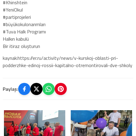
#Khinshtein
#YeniOkul
#partiprojeleri
#büyükokulonarımları
#Tuva Halk Programı
Halkın kabulü
Bir itiraz oluşturun
kaynak:https://er.ru/activity/news/v-kurskoj-oblasti-pri-
podderzhke-edinoj-rossii-kapitalno-otremontirovali-dve-shkoly
Paylaş: