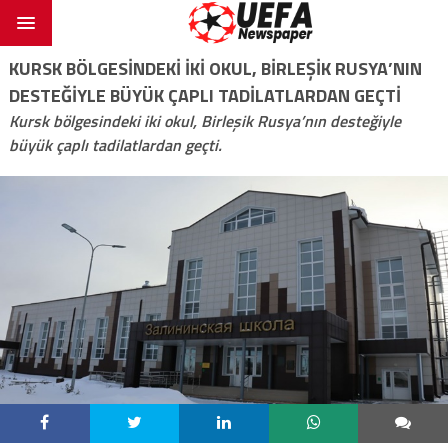
KURSK BÖLGESINDEKI IKI OKUL, BIRLEŞIK RUSYA’NIN
DESTEĞIYLE BÜYÜK ÇAPLI TADILATLARDAN GEÇTI
Kursk bölgesindeki iki okul, Birleşik Rusya’nın desteğiyle
büyük çaplı tadilatlardan geçti.