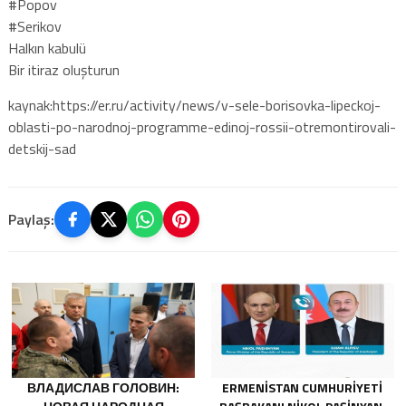
#Popov
#Serikov
Halkın kabulü
Bir itiraz oluşturun
kaynak:https://er.ru/activity/news/v-sele-borisovka-lipeckoj-
oblasti-po-narodnoj-programme-edinoj-rossii-otremontirovali-
detskij-sad
Paylaş:
ВЛАДИСЛАВ ГОЛОВИН:
ERMENISTAN CUMHURIYETI