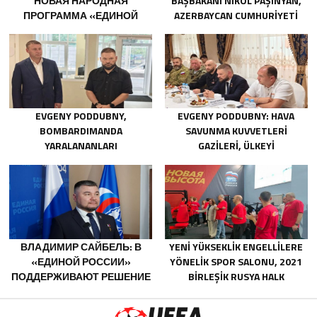
НОВАЯ НАРОДНАЯ
BAŞBAKANI NIKOL PAŞINYAN,
ПРОГРАММА «ЕДИНОЙ
AZERBAYCAN CUMHURIYETI
РОССИИ» БУДЕТ
CUMHURBAŞKANI İLHAM
ОРИЕНТИРОВАНА НА
ALIYEV’I ARADI
РАЗВИТИЕ
ТЕХНОЛОГИЧЕСКОГО
СУВЕРЕНИТЕТА И ОПК
EVGENY PODDUBNY,
EVGENY PODDUBNY: HAVA
BOMBARDIMANDA
SAVUNMA KUVVETLERI
YARALANANLARI
GAZILERI, ÜLKEYI
KURTARMADAKI
DEĞIŞTIRECEK GÜÇTÜR
CESARETLERINDEN DOLAYI
BELGOROD BÖLGESINDEKI
GÖNÜLLÜLERE TEŞEKKÜR ETTI
ВЛАДИМИР САЙБЕЛЬ: В
YENI YÜKSEKLIK ENGELLILERE
«ЕДИНОЙ РОССИИ»
YÖNELIK SPOR SALONU, 2021
ПОДДЕРЖИВАЮТ РЕШЕНИЕ
BIRLEŞIK RUSYA HALK
МИНТРУДА УПРОСТИТЬ ДЛЯ
PROGRAMI KAPSAMINDA
БЫВШИХ УЧАСТНИКОВ СВО
SARATOV’DA AÇILDI