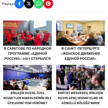
Paylaş:
В САРАТОВЕ ПО НАРОДНОЙ
В САНКТ-ПЕТЕРБУРГЕ
ПРОГРАММЕ «ЕДИНОЙ
«ЖЕНСКОЕ ДВИЖЕНИЕ
РОССИИ»-2021 ОТКРЫЛСЯ
ЕДИНОЙ РОССИИ»
АДАПТИВНЫЙ СПОРТЗАЛ
СФОРМИРОВАЛО
«НОВАЯ ВЫСОТА»
ПРЕДЛОЖЕНИЯ ПО
РАЗВИТИЮ ГОРОДСКИХ
ПРОГРАММ ПОДДЕРЖКИ
ЖЕНЩИН
BIRLEŞIK RUSYA, ÖZEL
DMITRY MEDVEDEV, BIRLEŞIK
KUVVETLER ASKERLERININ AILE
RUSYA GENÇ MUHAFIZLARI VE
ÜYELERINI YENI HÜKÜMET
GÖNÜLLÜ BÖLÜĞÜ’NDEN
DESTEK ÖNLEMLERI HAKKINDA
GÖNÜLLÜLERI CEPHE