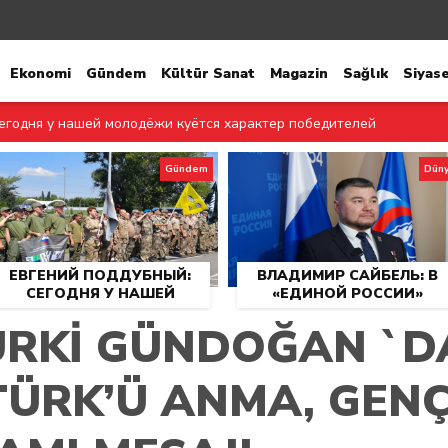
Ekonomi
Gündem
Kültür Sanat
Magazin
Sağlık
Siyas
gençlerimiz, kazananların karakterini şekillendiriyor
егодня у нашей молодёжи куётся характер победителей
«Единой России» поддерживают решение Минтруда упростить для
Gündem
Dün
та
k Rusya, Çalışma Bakanlığı’nın eski SVO katılımcılarının sosyal sözleşm
вардии Единой России» ликвидируют последствия паводков на Ур
ЕВГЕНИЙ ПОДДУБНЫЙ:
ВЛАДИМИР САЙБЕЛЬ: В
afızları’ndan gönüllüler, Ural ve Uzak Doğu’daki sellerin sonuçlarını 
СЕГОДНЯ У НАШЕЙ
«ЕДИНОЙ РОССИИ»
МОЛОДЁЖИ КУЁТСЯ
ПОДДЕРЖИВАЮТ
ой программе «Единой России»-2021 открылся адаптивный спортз
RKİ GÜNDOĞAN `D
ХАРАКТЕР ПОБЕДИТЕЛЕЙ
РЕШЕНИЕ МИНТРУДА
УПРОСТИТЬ ДЛЯ БЫВШИ
ere yönelik spor salonu, 2021 Birleşik Rusya Halk Programı kapsamında 
УЧАСТНИКОВ СВО
TÜRK’Ü ANMA, GENÇ
ПОЛУЧЕНИЕ
СОЦКОНТРАКТА
aluev, “Sağlıklı Cumhuriyet” projesiyle tanıştı
imiyle Yoshkar-Ola’da bir aile festivali düzenlendi