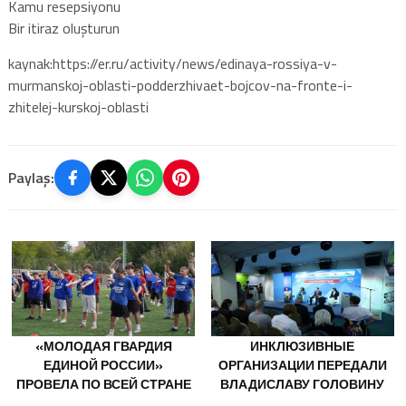
Kamu resepsiyonu
Bir itiraz oluşturun
kaynak:https://er.ru/activity/news/edinaya-rossiya-v-
murmanskoj-oblasti-podderzhivaet-bojcov-na-fronte-i-
zhitelej-kurskoj-oblasti
Paylaş:
«МОЛОДАЯ ГВАРДИЯ
ИНКЛЮЗИВНЫЕ
ЕДИНОЙ РОССИИ»
ОРГАНИЗАЦИИ ПЕРЕДАЛИ
ПРОВЕЛА ПО ВСЕЙ СТРАНЕ
ВЛАДИСЛАВУ ГОЛОВИНУ
МЕРОПРИЯТИЯ КО ДНЮ
ПРЕДЛОЖЕНИЯ В НОВУЮ