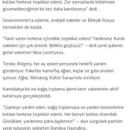
katılan herkese teşekkür ederiz. Zor zamanlarda birbirimize
güvenebileceğimizi bir kez daha kanıtlıyoruz” dedi .
Severomorsk’ta eyleme, endişeli sakinler ve Birleşik Rusya
temsilcileri de katıldı.
“Yanıt veren herkese içtenlikle teşekkür ederiz! Yardımınız Kursk
sakinleri için çok önemli. Birlikte güçlüyüz!” – dedi yerel şubenin
genel sekreteri Nina Leontyeva .
Tersky Bölgesi, her ay askeri personele hedefli yardım
gönderiyor. Paketler kamuflaj ağları, ilaçlar ve gıda ürünleri
içeriyor. Ağlar, Metalurg Kültür Sarayı’nda üretiliyor.
Kandalakşa’da ise bağış toplama işlemi kent sakinlerinin aktif
katılımıyla gerçekleştirildi.
“Cepheye yardım eden, bağış toplamaya ve yardım konserlerine
katılan herkese teşekkür ederiz. Her bireyin katkısı önemlidir.
Gönüllüler, yardımınız paha biçilemez!” – diye vurguladı partinin
yerel şubesinin sekreteri Ramilya Hayrullina .