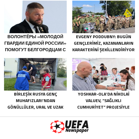
ФИЗКУЛЬТУРНИКА
НАРОДНУЮ ПРОГРАММУ
«ЕДИНОЙ РОССИИ»
ВОЛОНТЁРЫ «МОЛОДОЙ
EVGENY PODDUBNY: BUGÜN
ГВАРДИИ ЕДИНОЙ РОССИИ»
GENÇLERIMIZ, KAZANANLARIN
ПОМОГУТ БЕЛГОРОДЦАМ С
KARAKTERINI ŞEKILLENDIRIYOR
ОГНЕТУШИТЕЛЯМИ И
ГЕНЕРАТОРАМИ
BIRLEŞIK RUSYA GENÇ
YOSHKAR-OLA’DA NIKOLAI
MUHAFIZLARI’NDAN
VALUEV, “SAĞLIKLI
GÖNÜLLÜLER, URAL VE UZAK
CUMHURIYET” PROJESIYLE
DOĞU’DAKI SELLERIN
TANIŞTI
SONUÇLARINI ORTADAN
KALDIRMAYA YARDIMCI OLUYOR