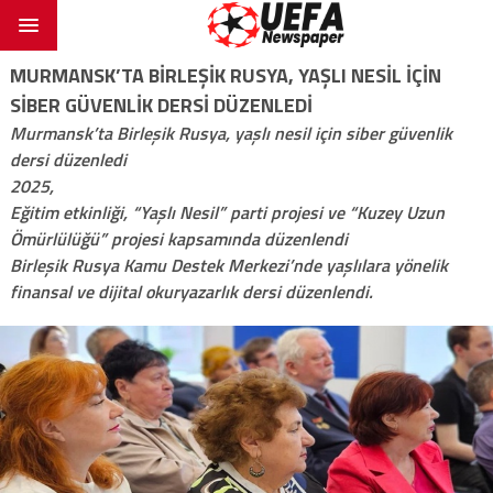
MURMANSK’TA BIRLEŞIK RUSYA, YAŞLI NESIL IÇIN
SIBER GÜVENLIK DERSI DÜZENLEDI
Murmansk’ta Birleşik Rusya, yaşlı nesil için siber güvenlik
dersi düzenledi
2025,
Eğitim etkinliği, “Yaşlı Nesil” parti projesi ve “Kuzey Uzun
Ömürlülüğü” projesi kapsamında düzenlendi
Birleşik Rusya Kamu Destek Merkezi’nde yaşlılara yönelik
finansal ve dijital okuryazarlık dersi düzenlendi.