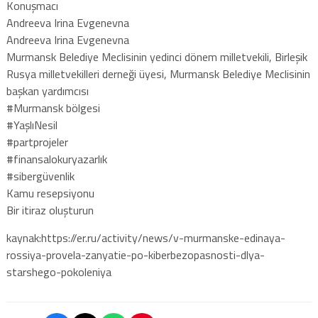
Konuşmacı
Andreeva Irina Evgenevna
Andreeva Irina Evgenevna
Murmansk Belediye Meclisinin yedinci dönem milletvekili, Birleşik
Rusya milletvekilleri derneği üyesi, Murmansk Belediye Meclisinin
başkan yardımcısı
#Murmansk bölgesi
#YaşlıNesil
#partprojeler
#finansalokuryazarlık
#sibergüvenlik
Kamu resepsiyonu
Bir itiraz oluşturun
kaynak:https://er.ru/activity/news/v-murmanske-edinaya-
rossiya-provela-zanyatie-po-kiberbezopasnosti-dlya-
starshego-pokoleniya