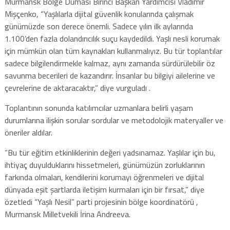
Murmansk Bölge Duması Birinci Başkan Yardımcısı Vladimir
Mişçenko, “Yaşlılarla dijital güvenlik konularında çalışmak
günümüzde son derece önemli. Sadece yılın ilk aylarında
1.100’den fazla dolandırıcılık suçu kaydedildi. Yaşlı nesli korumak
için mümkün olan tüm kaynakları kullanmalıyız. Bu tür toplantılar
sadece bilgilendirmekle kalmaz, aynı zamanda sürdürülebilir öz
savunma becerileri de kazandırır. İnsanlar bu bilgiyi ailelerine ve
çevrelerine de aktaracaktır,” diye vurguladı .
Toplantının sonunda katılımcılar uzmanlara belirli yaşam
durumlarına ilişkin sorular sordular ve metodolojik materyaller ve
öneriler aldılar.
“Bu tür eğitim etkinliklerinin değeri yadsınamaz. Yaşlılar için bu,
ihtiyaç duyulduklarını hissetmeleri, günümüzün zorluklarının
farkında olmaları, kendilerini korumayı öğrenmeleri ve dijital
dünyada eşit şartlarda iletişim kurmaları için bir fırsat,” diye
özetledi “Yaşlı Nesil” parti projesinin bölge koordinatörü ,
Murmansk Milletvekili İrina Andreeva.