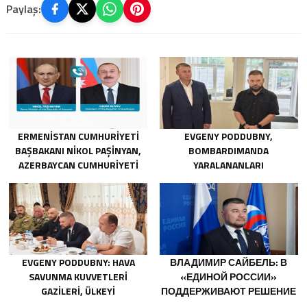
Paylaş:
ERMENISTAN CUMHURIYETI
EVGENY PODDUBNY,
BAŞBAKANI NIKOL PAŞINYAN,
BOMBARDIMANDA
AZERBAYCAN CUMHURIYETI
YARALANANLARI
CUMHURBAŞKANI İLHAM
KURTARMADAKI
ALIYEV’I ARADI
CESARETLERINDEN DOLAYI
BELGOROD BÖLGESINDEKI
GÖNÜLLÜLERE TEŞEKKÜR ETTI
EVGENY PODDUBNY: HAVA
ВЛАДИМИР САЙБЕЛЬ: В
SAVUNMA KUVVETLERI
«ЕДИНОЙ РОССИИ»
GAZILERI, ÜLKEYI
ПОДДЕРЖИВАЮТ РЕШЕНИЕ
DEĞIŞTIRECEK GÜÇTÜR
МИНТРУДА УПРОСТИТЬ ДЛЯ