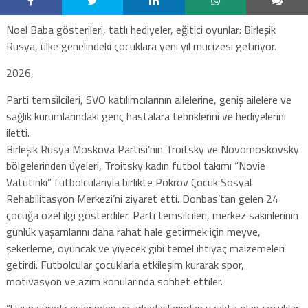
Noel Baba gösterileri, tatlı hediyeler, eğitici oyunlar: Birleşik
Rusya, ülke genelindeki çocuklara yeni yıl mucizesi getiriyor.
2026,
Parti temsilcileri, SVO katılımcılarının ailelerine, geniş ailelere ve
sağlık kurumlarındaki genç hastalara tebriklerini ve hediyelerini
iletti.
Birleşik Rusya Moskova Partisi’nin Troitsky ve Novomoskovsky
bölgelerinden üyeleri, Troitsky kadın futbol takımı “Novie
Vatutinki” futbolcularıyla birlikte Pokrov Çocuk Sosyal
Rehabilitasyon Merkezi’ni ziyaret etti. Donbas’tan gelen 24
çocuğa özel ilgi gösterdiler. Parti temsilcileri, merkez sakinlerinin
günlük yaşamlarını daha rahat hale getirmek için meyve,
şekerleme, oyuncak ve yiyecek gibi temel ihtiyaç malzemeleri
getirdi. Futbolcular çocuklarla etkileşim kurarak spor,
motivasyon ve azim konularında sohbet ettiler.
“Uzun süredir evlerinden ve arkadaşlarından uzakta olan çocuklar