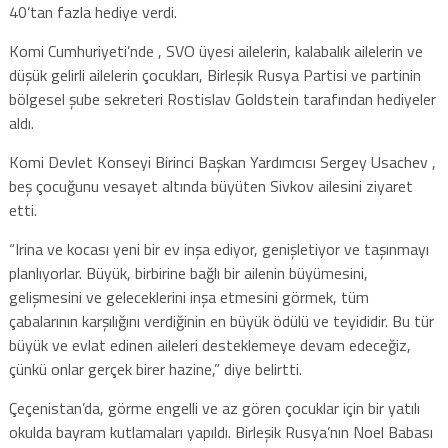
40’tan fazla hediye verdi.
Komi Cumhuriyeti’nde , SVO üyesi ailelerin, kalabalık ailelerin ve
düşük gelirli ailelerin çocukları, Birleşik Rusya Partisi ve partinin
bölgesel şube sekreteri Rostislav Goldstein tarafından hediyeler
aldı.
Komi Devlet Konseyi Birinci Başkan Yardımcısı Sergey Usachev ,
beş çocuğunu vesayet altında büyüten Sivkov ailesini ziyaret
etti.
“Irina ve kocası yeni bir ev inşa ediyor, genişletiyor ve taşınmayı
planlıyorlar. Büyük, birbirine bağlı bir ailenin büyümesini,
gelişmesini ve geleceklerini inşa etmesini görmek, tüm
çabalarının karşılığını verdiğinin en büyük ödülü ve teyididir. Bu tür
büyük ve evlat edinen aileleri desteklemeye devam edeceğiz,
çünkü onlar gerçek birer hazine,” diye belirtti.
Çeçenistan’da, görme engelli ve az gören çocuklar için bir yatılı
okulda bayram kutlamaları yapıldı. Birleşik Rusya’nın Noel Babası