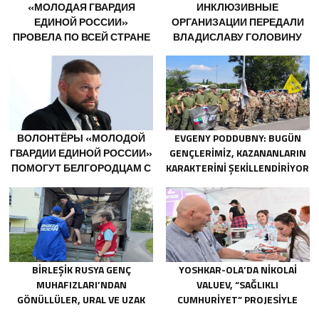
«МОЛОДАЯ ГВАРДИЯ
ИНКЛЮЗИВНЫЕ
ЕДИНОЙ РОССИИ»
ОРГАНИЗАЦИИ ПЕРЕДАЛИ
ПРОВЕЛА ПО ВСЕЙ СТРАНЕ
ВЛАДИСЛАВУ ГОЛОВИНУ
МЕРОПРИЯТИЯ КО ДНЮ
ПРЕДЛОЖЕНИЯ В НОВУЮ
ФИЗКУЛЬТУРНИКА
НАРОДНУЮ ПРОГРАММУ
«ЕДИНОЙ РОССИИ»
ВОЛОНТЁРЫ «МОЛОДОЙ
EVGENY PODDUBNY: BUGÜN
ГВАРДИИ ЕДИНОЙ РОССИИ»
GENÇLERIMIZ, KAZANANLARIN
ПОМОГУТ БЕЛГОРОДЦАМ С
KARAKTERINI ŞEKILLENDIRIYOR
ОГНЕТУШИТЕЛЯМИ И
ГЕНЕРАТОРАМИ
BIRLEŞIK RUSYA GENÇ
YOSHKAR-OLA’DA NIKOLAI
MUHAFIZLARI’NDAN
VALUEV, “SAĞLIKLI
GÖNÜLLÜLER, URAL VE UZAK
CUMHURIYET” PROJESIYLE
DOĞU’DAKI SELLERIN
TANIŞTI