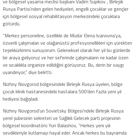
ve bölgesel yasama meclisi başkanı Vadim Supikov , Birleşik
Rusya Partisi’nden gelen hediyeleri, engelli çocuklar ve gençler
için bölgesel sosyal rehabilitasyon merkezindeki çocuklara
götürdü.
“Merkez personeline, özellikle de Müdür Elena Ivanovna’ya,
özverili çalışmaları ve olağanüstü profesyonellikleri için yürekten
teşekkürlerimi sunuyorum. Geleneksel olarak her yıl bu günlerde
bir araya geliyoruz ve her seferinde çalışmaların ne kadar özen
ve sıcaklıkla organize edildiğini görüyoruz. Bu, derin bir saygı
uyandırıyor,” diye belirtti.
Nizhny Novgorod bölgesindeki Birleşik Rusya üyeleri, bölge
çocuk klinik hastanesindeki hastalara 500’den fazla yeni yıl
hediyesi bağışladı.
Nizhny Novgorod’un Sovietsky Bölgesi’ndeki Birleşik Rusya
yerel şubesinin sekreteri ve Sağlıklı Gelecek parti projesinin
bölgesel koordinatörü Yuri Balashov, “Herkes yeni yılı
sevdikleriyle kutlamayı hayal eder. Ancak herkes bu bayramda