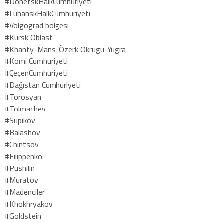
#DonetskHalkCumhuriyeti
#LuhanskHalkCumhuriyeti
#Volgograd bölgesi
#Kursk Oblast
#Khanty-Mansi Özerk Okrugu-Yugra
#Komi Cumhuriyeti
#ÇeçenCumhuriyeti
#Dağıstan Cumhuriyeti
#Torosyan
#Tolmachev
#Supikov
#Balashov
#Chintsov
#Filippenko
#Pushilin
#Muratov
#Madenciler
#Khokhryakov
#Goldstein