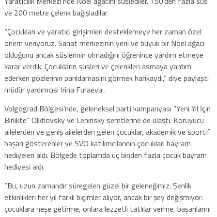
Yaratıcılık Merkezi’nde Noel ağacını süslediler. 150’den fazla süs
ve 200 metre çelenk bağışladılar.
“Çocukları ve yaratıcı girişimleri desteklemeye her zaman özel
önem veriyoruz. Sanat merkezinin yeni ve büyük bir Noel ağacı
olduğunu ancak süslerinin olmadığını öğrenince yardım etmeye
karar verdik. Çocukların süsleri ve çelenkleri asmaya yardım
ederken gözlerinin parıldamasını görmek harikaydı,” diye paylaştı
müdür yardımcısı Irina Furaeva .
Volgograd Bölgesi’nde, geleneksel parti kampanyası “Yeni Yıl İçin
Birlikte” Olkhovsky ve Leninsky semtlerine de ulaştı. Koruyucu
ailelerden ve geniş ailelerden gelen çocuklar, akademik ve sportif
başarı gösterenler ve SVO katılımcılarının çocukları bayram
hediyeleri aldı. Bölgede toplamda üç binden fazla çocuk bayram
hediyesi aldı.
“Bu, uzun zamandır süregelen güzel bir geleneğimiz. Şenlik
etkinlikleri her yıl farklı biçimler alıyor, ancak bir şey değişmiyor:
çocuklara neşe getirme, onlara lezzetli tatlılar verme, başarılarını