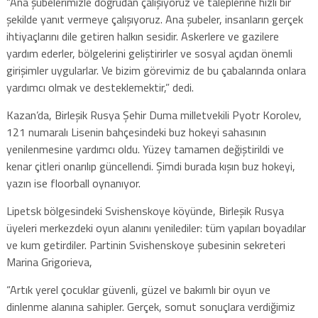
“Ana şubelerimizle doğrudan çalışıyoruz ve taleplerine hızlı bir
şekilde yanıt vermeye çalışıyoruz. Ana şubeler, insanların gerçek
ihtiyaçlarını dile getiren halkın sesidir. Askerlere ve gazilere
yardım ederler, bölgelerini geliştirirler ve sosyal açıdan önemli
girişimler uygularlar. Ve bizim görevimiz de bu çabalarında onlara
yardımcı olmak ve desteklemektir,” dedi.
Kazan’da, Birleşik Rusya Şehir Duma milletvekili Pyotr Korolev,
121 numaralı Lisenin bahçesindeki buz hokeyi sahasının
yenilenmesine yardımcı oldu. Yüzey tamamen değiştirildi ve
kenar çitleri onarılıp güncellendi. Şimdi burada kışın buz hokeyi,
yazın ise floorball oynanıyor.
Lipetsk bölgesindeki Svishenskoye köyünde, Birleşik Rusya
üyeleri merkezdeki oyun alanını yenilediler: tüm yapıları boyadılar
ve kum getirdiler. Partinin Svishenskoye şubesinin sekreteri
Marina Grigorieva,
“Artık yerel çocuklar güvenli, güzel ve bakımlı bir oyun ve
dinlenme alanına sahipler. Gerçek, somut sonuçlara verdiğimiz