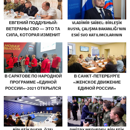
ЕВГЕНИЙ ПОДДУБНЫЙ:
VLADIMIR SAIBEL: BIRLEŞIK
ВЕТЕРАНЫ СВО — ЭТО ТА
RUSYA, ÇALIŞMA BAKANLIĞI’NIN
СИЛА, КОТОРАЯ ИЗМЕНИТ
ESKI SVO KATILIMCILARININ
СТРАНУ
SOSYAL SÖZLEŞME EDINME
SÜRECINI BASITLEŞTIRME
KARARINI DESTEKLIYOR
В САРАТОВЕ ПО НАРОДНОЙ
В САНКТ-ПЕТЕРБУРГЕ
ПРОГРАММЕ «ЕДИНОЙ
«ЖЕНСКОЕ ДВИЖЕНИЕ
РОССИИ»-2021 ОТКРЫЛСЯ
ЕДИНОЙ РОССИИ»
АДАПТИВНЫЙ СПОРТЗАЛ
СФОРМИРОВАЛО
«НОВАЯ ВЫСОТА»
ПРЕДЛОЖЕНИЯ ПО
РАЗВИТИЮ ГОРОДСКИХ
ПРОГРАММ ПОДДЕРЖКИ
ЖЕНЩИН
BIRLEŞIK RUSYA, ÖZEL
DMITRY MEDVEDEV, BIRLEŞIK