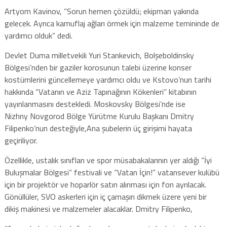
Artyom Kavinov, “Sorun hemen çözüldü; ekipman yakında
gelecek. Ayrıca kamuflaj ağları örmek için malzeme temininde de
yardımcı olduk” dedi.
Devlet Duma milletvekili Yuri Stankevich, Bolşeboldinsky
Bölgesi’nden bir gaziler korosunun talebi üzerine konser
kostümlerini güncellemeye yardımcı oldu ve Kstovo’nun tarihi
hakkında “Vatanın ve Aziz Tapınağının Kökenleri” kitabının
yayınlanmasını destekledi. Moskovsky Bölgesi’nde ise
Nizhny Novgorod Bölge Yürütme Kurulu Başkanı Dmitry
Filipenko’nun desteğiyle,Ana şubelerin üç girişimi hayata
geçiriliyor.
Özellikle, ustalık sınıfları ve spor müsabakalarının yer aldığı “İyi
Buluşmalar Bölgesi” festivali ve “Vatan İçin!” vatansever kulübü
için bir projektör ve hoparlör satın alınması için fon ayrılacak.
Gönüllüler, SVO askerleri için iç çamaşırı dikmek üzere yeni bir
dikiş makinesi ve malzemeler alacaklar. Dmitry Filipenko,