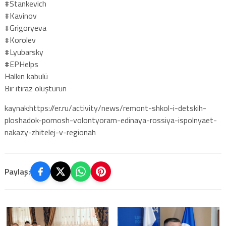
#Stankevich
#Kavinov
#Grigoryeva
#Korolev
#Lyubarsky
#EPHelps
Halkın kabulü
Bir itiraz oluşturun
kaynak:https://er.ru/activity/news/remont-shkol-i-detskih-
ploshadok-pomosh-volontyoram-edinaya-rossiya-ispolnyaet-
nakazy-zhitelej-v-regionah
Paylaş: