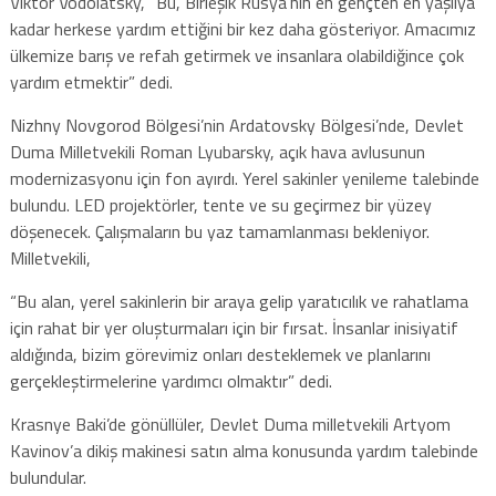
Viktor Vodolatsky, “Bu, Birleşik Rusya’nın en gençten en yaşlıya
kadar herkese yardım ettiğini bir kez daha gösteriyor. Amacımız
ülkemize barış ve refah getirmek ve insanlara olabildiğince çok
yardım etmektir” dedi.
Nizhny Novgorod Bölgesi’nin Ardatovsky Bölgesi’nde, Devlet
Duma Milletvekili Roman Lyubarsky, açık hava avlusunun
modernizasyonu için fon ayırdı. Yerel sakinler yenileme talebinde
bulundu. LED projektörler, tente ve su geçirmez bir yüzey
döşenecek. Çalışmaların bu yaz tamamlanması bekleniyor.
Milletvekili,
“Bu alan, yerel sakinlerin bir araya gelip yaratıcılık ve rahatlama
için rahat bir yer oluşturmaları için bir fırsat. İnsanlar inisiyatif
aldığında, bizim görevimiz onları desteklemek ve planlarını
gerçekleştirmelerine yardımcı olmaktır” dedi.
Krasnye Baki’de gönüllüler, Devlet Duma milletvekili Artyom
Kavinov’a dikiş makinesi satın alma konusunda yardım talebinde
bulundular.