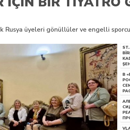
IÇIN BIR TIYATRO G
 Rusya üyeleri gönüllüler ve engelli sporcula
ST
BIR
KAD
ŞE
KA
В 
DE
РО
PR
СЕ
GEL
РА
ÖN
НО
АЛ
ГО
СИ
РЕ
ПР
БЛ
VL
В 