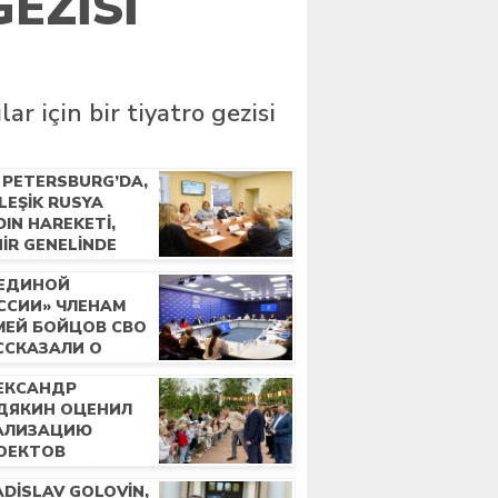
EZISI
r için bir tiyatro gezisi
. PETERSBURG’DA,
LEŞIK RUSYA
IN HAREKETI,
HIR GENELINDE
DINLARA YÖNELIK
«ЕДИНОЙ
STEK
ССИИ» ЧЛЕНАМ
OGRAMLARININ
МЕЙ БОЙЦОВ СВО
IŞTIRILMESI IÇIN
ССКАЗАЛИ О
ERILER HAZIRLADI
ВЫХ МЕРАХ
ЕКСАНДР
СПОДДЕРЖКИ
ДЯКИН ОЦЕНИЛ
АЛИЗАЦИЮ
ОЕКТОВ
АГОУСТРОЙСТВА
ADISLAV GOLOVIN,
ВОРОНЕЖСКОЙ