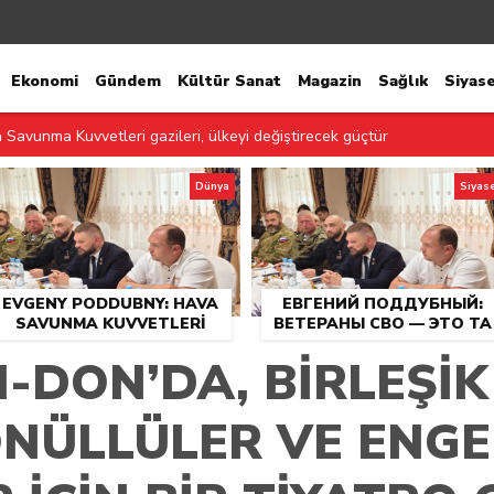
Ekonomi
Gündem
Kültür Sanat
Magazin
Sağlık
Siyas
вардии Единой России» помогут белгородцам с огнетушителями и
avunma Kuvvetleri gazileri, ülkeyi değiştirecek güçtür
етераны СВО — это та сила, которая изменит страну
Dünya
Siyas
gençlerimiz, kazananların karakterini şekillendiriyor
егодня у нашей молодёжи куётся характер победителей
EVGENY PODDUBNY: HAVA
ЕВГЕНИЙ ПОДДУБНЫЙ:
«Единой России» поддерживают решение Минтруда упростить для
SAVUNMA KUVVETLERI
ВЕТЕРАНЫ СВО — ЭТО ТА
GAZILERI, ÜLKEYI
СИЛА, КОТОРАЯ ИЗМЕНИТ
та
k Rusya, Çalışma Bakanlığı’nın eski SVO katılımcılarının sosyal sözleşm
-DON’DA, BIRLEŞIK
DEĞIŞTIRECEK GÜÇTÜR
СТРАНУ
вардии Единой России» ликвидируют последствия паводков на Ур
ÖNÜLLÜLER VE ENGE
afızları’ndan gönüllüler, Ural ve Uzak Doğu’daki sellerin sonuçlarını 
ой программе «Единой России»-2021 открылся адаптивный спортз