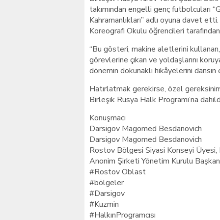
takımından engelli genç futbolcuları “
Kahramanlıkları” adlı oyuna davet et
Koreografi Okulu öğrencileri tarafından
“Bu gösteri, makine aletlerini kullanan,
görevlerine çıkan ve yoldaşlarını koruya
dönemin dokunaklı hikâyelerini dansın et
Hatırlatmak gerekirse, özel gereksinim
Birleşik Rusya Halk Programı’na dahildi
Konuşmacı
Darsigov Magomed Besdanovich
Darsigov Magomed Besdanovich
Rostov Bölgesi Siyasi Konseyi Üyesi,
Anonim Şirketi Yönetim Kurulu Başkan
#Rostov Oblast
#bölgeler
#Darsigov
#Kuzmin
#HalkınProgramcısı