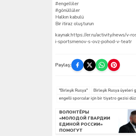
#engelliler
#gönüllüler
Halkın kabulü
Bir itiraz oluşturun
kaynak:https://er.ru/activity/news/v-
i-sportsmenov-s-ovz-pohod-v-teatr
Paylaş:
"Birleşik Rusya"
Birleşik Rusya üyeleri g
engelli sporcular için bir tiyatro gezisi dü
ВОЛОНТЁРЫ
«МОЛОДОЙ ГВАРДИИ
ЕДИНОЙ РОССИИ»
ПОМОГУТ