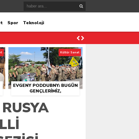
et
Spor
Teknoloji
 генераторами
et
Kültür Sanat
EVGENY PODDUBNY: BUGÜN
 бывших участников СВО
GENÇLERIMIZ,
KAZANANLARIN
e edinme sürecini basitleştirme
 RUSYA
KARAKTERINI
ŞEKILLENDIRIYOR
але и Дальнем Востоке
LLI
ortadan kaldırmaya yardımcı oluyor
ал «Новая высота»