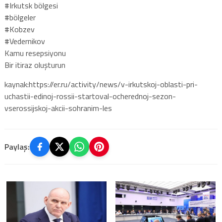
#Irkutsk bölgesi
#bölgeler
#Kobzev
#Vedernikov
Kamu resepsiyonu
Bir itiraz oluşturun
kaynak:https://er.ru/activity/news/v-irkutskoj-oblasti-pri-
uchastii-edinoj-rossii-startoval-ocherednoj-sezon-
vserossijskoj-akcii-sohranim-les
Paylaş: