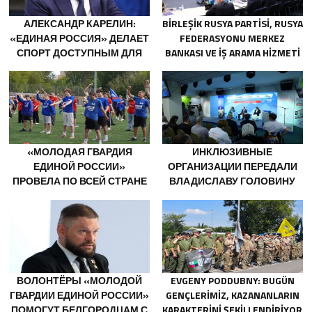
АЛЕКСАНДР КАРЕЛИН:
BIRLEŞIK RUSYA PARTISI, RUSYA
«ЕДИНАЯ РОССИЯ» ДЕЛАЕТ
FEDERASYONU MERKEZ
СПОРТ ДОСТУПНЫМ ДЛЯ
BANKASI VE IŞ ARAMA HIZMETI
МИЛЛИОНОВ РОССИЯН
SUPERJOB, SOVYET ASKERI
BÖLGESI GAZILERININ
ISTIHDAMI IÇIN RUSYA’DA ILK
UZMANLAŞMIŞ PLATFORMU
OLUŞTURACAK
«МОЛОДАЯ ГВАРДИЯ
ИНКЛЮЗИВНЫЕ
ЕДИНОЙ РОССИИ»
ОРГАНИЗАЦИИ ПЕРЕДАЛИ
ПРОВЕЛА ПО ВСЕЙ СТРАНЕ
ВЛАДИСЛАВУ ГОЛОВИНУ
МЕРОПРИЯТИЯ КО ДНЮ
ПРЕДЛОЖЕНИЯ В НОВУЮ
ФИЗКУЛЬТУРНИКА
НАРОДНУЮ ПРОГРАММУ
«ЕДИНОЙ РОССИИ»
ВОЛОНТЁРЫ «МОЛОДОЙ
EVGENY PODDUBNY: BUGÜN
ГВАРДИИ ЕДИНОЙ РОССИИ»
GENÇLERIMIZ, KAZANANLARIN
ПОМОГУТ БЕЛГОРОДЦАМ С
KARAKTERINI ŞEKILLENDIRIYOR