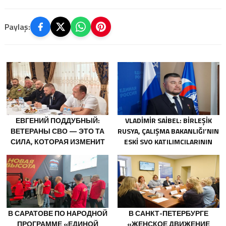
Paylaş:
ЕВГЕНИЙ ПОДДУБНЫЙ:
VLADIMIR SAIBEL: BIRLEŞIK
ВЕТЕРАНЫ СВО — ЭТО ТА
RUSYA, ÇALIŞMA BAKANLIĞI’NIN
СИЛА, КОТОРАЯ ИЗМЕНИТ
ESKI SVO KATILIMCILARININ
СТРАНУ
SOSYAL SÖZLEŞME EDINME
SÜRECINI BASITLEŞTIRME
KARARINI DESTEKLIYOR
В САРАТОВЕ ПО НАРОДНОЙ
В САНКТ-ПЕТЕРБУРГЕ
ПРОГРАММЕ «ЕДИНОЙ
«ЖЕНСКОЕ ДВИЖЕНИЕ