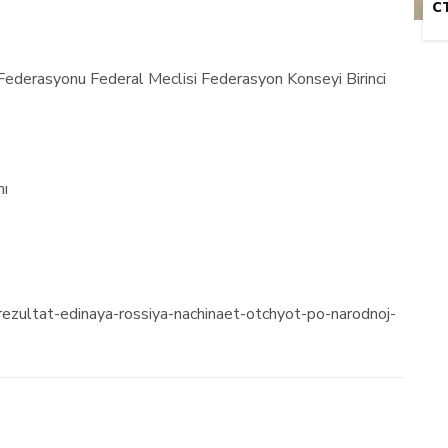
С
Х
Federasyonu Federal Meclisi Federasyon Konseyi Birinci
mı
t-rezultat-edinaya-rossiya-nachinaet-otchyot-po-narodnoj-