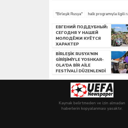
"Birleşik Rusya"
halk programıyla ilgili
ЕВГЕНИЙ ПОДДУБНЫЙ:
СЕГОДНЯ У НАШЕЙ
МОЛОДЁЖИ КУЁТСЯ
ХАРАКТЕР
ПОБЕДИТЕЛЕЙ
BIRLEŞIK RUSYA’NIN
GIRIŞIMIYLE YOSHKAR-
OLA’DA BIR AILE
FESTIVALI DÜZENLENDI
Kaynak belirtmeden ve izin almadan
haberlerin kopyalanması yasaktır.