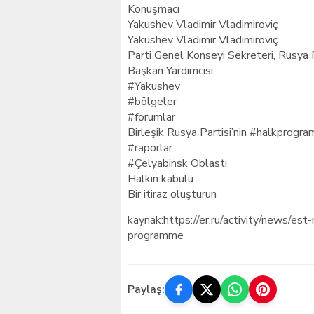
Konuşmacı
Yakushev Vladimir Vladimiroviç
Yakushev Vladimir Vladimiroviç
Parti Genel Konseyi Sekreteri, Rusya 
Başkan Yardımcısı
#Yakushev
#bölgeler
#forumlar
Birleşik Rusya Partisi’nin #halkprogra
#raporlar
#Çelyabinsk Oblastı
Halkın kabulü
Bir itiraz oluşturun
kaynak:https://er.ru/activity/news/es
programme
Paylaş: