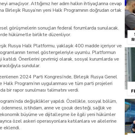
eyi amaçlıyor. Attığımız her adım halkın ihtiyaçlarına cevap
aha Birleşik Rusya’nın yeni Halk Programının doğrudan ortak
esel görüşmelerin sonuçları federal forumlarda sunulacak.
erde hükümetle birlikte düzenliyor.
R
eşik Rusya Halk Platformu, yaklaşık 400 madde içeriyor ve
H
programlarının temel göstergeleriyle uyumlu. Platformun
i katıldı. Önerilerini çevrimiçi olarak, sosyal kurumlarda ve
racılığıyla sundular.
düzenlenen 2024 Parti Kongresi’nde, Birleşik Rusya Genel
Halk Programı’nın uygulanması ve tüm parti projeleri
da bir rapor sunulması talimatını verdi.
F
ogramı’nda değişiklikler yapıldı. Özellikle, sosyal bölüm,
 ödenmesi, istihdam, anne ve çocuk desteği, sağlık ve
 ekonomik büyüme ve dijitalleşme ile ilgili yeni hükümler
ayrıca özel askeri operasyonlara katılanlara ve ailelerine
e eklendi.