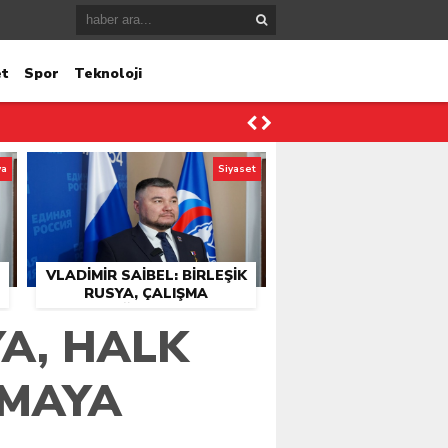
et
Spor
Teknoloji
 бывших участников СВО
ya
Siyaset
e edinme sürecini basitleştirme
але и Дальнем Востоке
VLADIMIR SAIBEL: BIRLEŞIK
ortadan kaldırmaya yardımcı oluyor
RUSYA, ÇALIŞMA
BAKANLIĞI’NIN ESKI SVO
ал «Новая высота»
YA, HALK
KATILIMCILARININ SOSYAL
Х
SÖZLEŞME EDINME
Saratov’da açıldı
SÜRECINI BASITLEŞTIRME
AMAYA
KARARINI DESTEKLIYOR