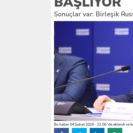
BAŞLIYOR
Sonuçlar var: Birleşik Rus
Bu haber 04 Şubat 2026 - 21:00 'de eklendi ve
k