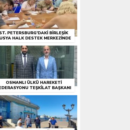
ST. PETERSBURG’DAKI BIRLEŞIK
USYA HALK DESTEK MERKEZINDE
AKTIVISTLERE GELENEKSEL BIR
ALK OYUNCAĞI YAPIMI ÖĞRETILDI
OSMANLI ÜLKÜ HAREKETİ
EDERASYONU TEŞKİLAT BAŞKANI
MUSA APAYDIN’DAN ALTAŞ
AİLESİNE BAŞSAĞLIĞI MESAJI