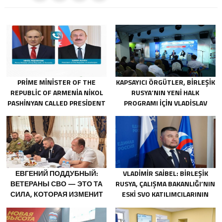
PRIME MINISTER OF THE
KAPSAYICI ÖRGÜTLER, BIRLEŞIK
REPUBLIC OF ARMENIA NIKOL
RUSYA’NIN YENI HALK
PASHINYAN CALLED PRESIDENT
PROGRAMI IÇIN VLADISLAV
OF THE REPUBLIC OF
GOLOVIN’E TEKLIFLER SUNDU
AZERBAIJAN ILHAM ALIYEV
ЕВГЕНИЙ ПОДДУБНЫЙ:
VLADIMIR SAIBEL: BIRLEŞIK
ВЕТЕРАНЫ СВО — ЭТО ТА
RUSYA, ÇALIŞMA BAKANLIĞI’NIN
СИЛА, КОТОРАЯ ИЗМЕНИТ
ESKI SVO KATILIMCILARININ
СТРАНУ
SOSYAL SÖZLEŞME EDINME
SÜRECINI BASITLEŞTIRME