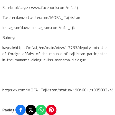
Facebook’tayız : www.facebook.com/mfa.tj​
Twitter’dayız : twitter.com/MOFA_Tajikistan​
Instagram’dayız : instagram.com/mfa_tjk​
Bahreyn
kaynak:https://mfa.tj/en/main/view/17733/deputy-minister-
of-foreign-affairs-of-the-republic-of-tajikistan-participated-
in-the-manama-dialogue-iiss-manama-dialogue
https://x.com/MOFA_Tajikistan/status/198460171335803749
Paylaş: