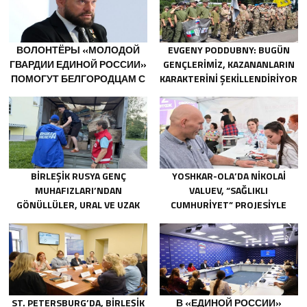
ВОЛОНТЁРЫ «МОЛОДОЙ
EVGENY PODDUBNY: BUGÜN
ГВАРДИИ ЕДИНОЙ РОССИИ»
GENÇLERIMIZ, KAZANANLARIN
ПОМОГУТ БЕЛГОРОДЦАМ С
KARAKTERINI ŞEKILLENDIRIYOR
ОГНЕТУШИТЕЛЯМИ И
ГЕНЕРАТОРАМИ
BIRLEŞIK RUSYA GENÇ
YOSHKAR-OLA’DA NIKOLAI
MUHAFIZLARI’NDAN
VALUEV, “SAĞLIKLI
GÖNÜLLÜLER, URAL VE UZAK
CUMHURIYET” PROJESIYLE
DOĞU’DAKI SELLERIN
TANIŞTI
SONUÇLARINI ORTADAN
KALDIRMAYA YARDIMCI OLUYOR
ST. PETERSBURG’DA, BIRLEŞIK
В «ЕДИНОЙ РОССИИ»