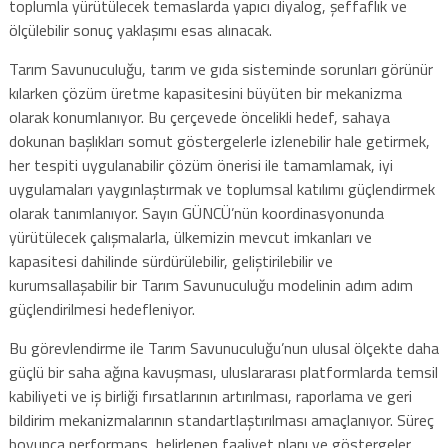
toplumla yürütülecek temaslarda yapıcı diyalog, şeffaflık ve
ölçülebilir sonuç yaklaşımı esas alınacak.
Tarım Savunuculuğu, tarım ve gıda sisteminde sorunları görünür
kılarken çözüm üretme kapasitesini büyüten bir mekanizma
olarak konumlanıyor. Bu çerçevede öncelikli hedef, sahaya
dokunan başlıkları somut göstergelerle izlenebilir hale getirmek,
her tespiti uygulanabilir çözüm önerisi ile tamamlamak, iyi
uygulamaları yaygınlaştırmak ve toplumsal katılımı güçlendirmek
olarak tanımlanıyor. Sayın GÜNCÜ’nün koordinasyonunda
yürütülecek çalışmalarla, ülkemizin mevcut imkanları ve
kapasitesi dahilinde sürdürülebilir, geliştirilebilir ve
kurumsallaşabilir bir Tarım Savunuculuğu modelinin adım adım
güçlendirilmesi hedefleniyor.
Bu görevlendirme ile Tarım Savunuculuğu’nun ulusal ölçekte daha
güçlü bir saha ağına kavuşması, uluslararası platformlarda temsil
kabiliyeti ve iş birliği fırsatlarının artırılması, raporlama ve geri
bildirim mekanizmalarının standartlaştırılması amaçlanıyor. Süreç
boyunca performans, belirlenen faaliyet planı ve göstergeler