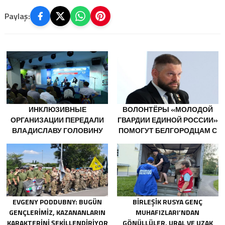
Paylaş:
ИНКЛЮЗИВНЫЕ
ВОЛОНТЁРЫ «МОЛОДОЙ
ОРГАНИЗАЦИИ ПЕРЕДАЛИ
ГВАРДИИ ЕДИНОЙ РОССИИ»
ВЛАДИСЛАВУ ГОЛОВИНУ
ПОМОГУТ БЕЛГОРОДЦАМ С
ПРЕДЛОЖЕНИЯ В НОВУЮ
ОГНЕТУШИТЕЛЯМИ И
НАРОДНУЮ ПРОГРАММУ
ГЕНЕРАТОРАМИ
«ЕДИНОЙ РОССИИ»
EVGENY PODDUBNY: BUGÜN
BIRLEŞIK RUSYA GENÇ
GENÇLERIMIZ, KAZANANLARIN
MUHAFIZLARI’NDAN
KARAKTERINI ŞEKILLENDIRIYOR
GÖNÜLLÜLER, URAL VE UZAK