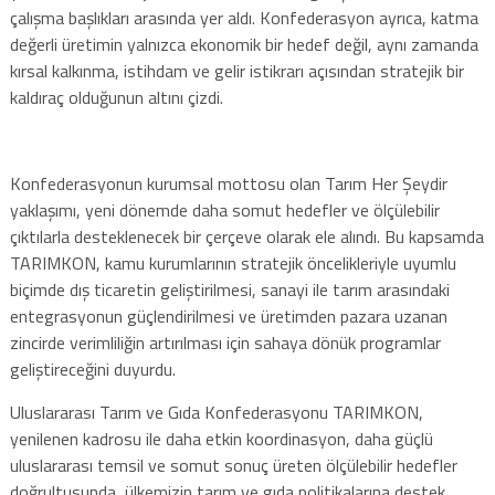
çalışma başlıkları arasında yer aldı. Konfederasyon ayrıca, katma
değerli üretimin yalnızca ekonomik bir hedef değil, aynı zamanda
kırsal kalkınma, istihdam ve gelir istikrarı açısından stratejik bir
kaldıraç olduğunun altını çizdi.
Konfederasyonun kurumsal mottosu olan Tarım Her Şeydir
yaklaşımı, yeni dönemde daha somut hedefler ve ölçülebilir
çıktılarla desteklenecek bir çerçeve olarak ele alındı. Bu kapsamda
TARIMKON, kamu kurumlarının stratejik öncelikleriyle uyumlu
biçimde dış ticaretin geliştirilmesi, sanayi ile tarım arasındaki
entegrasyonun güçlendirilmesi ve üretimden pazara uzanan
zincirde verimliliğin artırılması için sahaya dönük programlar
geliştireceğini duyurdu.
Uluslararası Tarım ve Gıda Konfederasyonu TARIMKON,
yenilenen kadrosu ile daha etkin koordinasyon, daha güçlü
uluslararası temsil ve somut sonuç üreten ölçülebilir hedefler
doğrultusunda, ülkemizin tarım ve gıda politikalarına destek