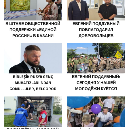
В ШТАБЕ ОБЩЕСТВЕННОЙ
ЕВГЕНИЙ ПОДДУБНЫЙ
ПОДДЕРЖКИ «ЕДИНОЙ
ПОБЛАГОДАРИЛ
РОССИИ» В КАЗАНИ
ДОБРОВОЛЬЦЕВ
ОТКРЫЛАСЬ ВЫСТАВКА
БЕЛГОРОДСКОЙ ОБЛАСТИ
ФИЛОСОФСКОЙ
ЗА МУЖЕСТВО В СПАСЕНИИ
ЖИВОПИСИ
ПОСТРАДАВШИХ ОТ
ОБСТРЕЛОВ
BIRLEŞIK RUSYA GENÇ
ЕВГЕНИЙ ПОДДУБНЫЙ:
MUHAFIZLARI’NDAN
СЕГОДНЯ У НАШЕЙ
GÖNÜLLÜLER, BELGOROD
МОЛОДЁЖИ КУЁТСЯ
SAKINLERINE YANGIN
ХАРАКТЕР ПОБЕДИТЕЛЕЙ
SÖNDÜRÜCÜLER VE
JENERATÖRLER KONUSUNDA
YARDIMCI OLACAK