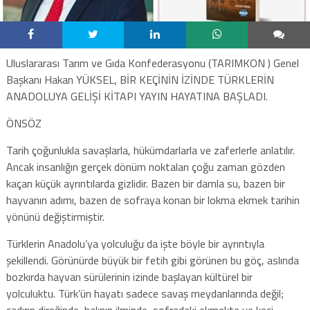
Uluslararası Tarım ve Gıda Konfederasyonu (TARIMKON ) Genel
Başkanı Hakan YÜKSEL, BİR KEÇİNİN İZİNDE TÜRKLERİN
ANADOLUYA GELİŞİ KİTAPI YAYIN HAYATINA BAŞLADI.
ÖNSÖZ
Tarih çoğunlukla savaşlarla, hükümdarlarla ve zaferlerle anlatılır.
Ancak insanlığın gerçek dönüm noktaları çoğu zaman gözden
kaçan küçük ayrıntılarda gizlidir. Bazen bir damla su, bazen bir
hayvanın adımı, bazen de sofraya konan bir lokma ekmek tarihin
yönünü değiştirmiştir.
Türklerin Anadolu’ya yolculuğu da işte böyle bir ayrıntıyla
şekillendi. Görünürde büyük bir fetih gibi görünen bu göç, aslında
bozkırda hayvan sürülerinin izinde başlayan kültürel bir
yolculuktu. Türk’ün hayatı sadece savaş meydanlarında değil;
çadırın direğinde, halının ilminde, sofradaki ekmekte ve keçi