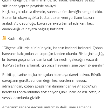
sütünden yapılan peynirde saklıydı.
Keçi, bu yolculukta direncin, sabrın ve üretkenliğin simgesi oldu.
Bazen bir obayı ayakta tuttu, bazen yeni yurtların kapısını
araladı. At özgürlüğü, koyun bereketi temsil ederken; keçi,
dayanıklılığı ve hayata bağlılığı hatırlattı.
Kadim Bilgelik
“Göçebe kültürde sürünün yolu, insanın kaderini belirlerdi. Çoban,
hayvanın bakışından ve toprağın izinden okurdu. Bir keçinin açlığı,
bir boyun göçünü; bir damla süt, bir neslin geleceğini yazardı.
Türk’ün tarihini anlamak için önce hayvanın izine bakmak gerekir.”
Bu kitap, tarihe başka bir açıdan bakmaya davet ediyor. Büyük
savaşların gürültüsünden değil; keçi sürülerinin sessiz
adımlarından, çoban ateşlerinin dumanından ve Anadolu’nun
bereketli topraklarından söz ediyor. Çünkü belki de asıl fetih, o
sessiz adımlarda gizlidir.
Amacımız sadece geçmişi anlatmak değil; aynı zamanda