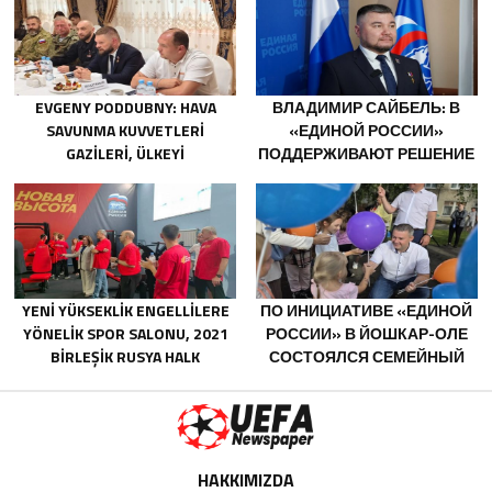
BELGOROD BÖLGESINDEKI
GÖNÜLLÜLERE TEŞEKKÜR ETTI
EVGENY PODDUBNY: HAVA
ВЛАДИМИР САЙБЕЛЬ: В
SAVUNMA KUVVETLERI
«ЕДИНОЙ РОССИИ»
GAZILERI, ÜLKEYI
ПОДДЕРЖИВАЮТ РЕШЕНИЕ
DEĞIŞTIRECEK GÜÇTÜR
МИНТРУДА УПРОСТИТЬ ДЛЯ
БЫВШИХ УЧАСТНИКОВ СВО
ПОЛУЧЕНИЕ
СОЦКОНТРАКТА
YENI YÜKSEKLIK ENGELLILERE
ПО ИНИЦИАТИВЕ «ЕДИНОЙ
YÖNELIK SPOR SALONU, 2021
РОССИИ» В ЙОШКАР-ОЛЕ
BIRLEŞIK RUSYA HALK
СОСТОЯЛСЯ СЕМЕЙНЫЙ
PROGRAMI KAPSAMINDA
ФЕСТИВАЛЬ
SARATOV’DA AÇILDI
HAKKIMIZDA