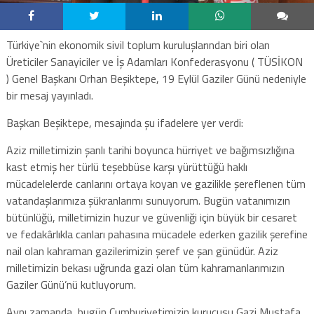
Türkiye`nin ekonomik sivil toplum kuruluşlarından biri olan
Üreticiler Sanayiciler ve İş Adamları Konfederasyonu ( TÜSİKON
) Genel Başkanı Orhan Beşiktepe, 19 Eylül Gaziler Günü nedeniyle
bir mesaj yayınladı.
Başkan Beşiktepe, mesajında şu ifadelere yer verdi:
Aziz milletimizin şanlı tarihi boyunca hürriyet ve bağımsızlığına
kast etmiş her türlü teşebbüse karşı yürüttüğü haklı
mücadelelerde canlarını ortaya koyan ve gazilikle şereflenen tüm
vatandaşlarımıza şükranlarımı sunuyorum. Bugün vatanımızın
bütünlüğü, milletimizin huzur ve güvenliği için büyük bir cesaret
ve fedakârlıkla canları pahasına mücadele ederken gazilik şerefine
nail olan kahraman gazilerimizin şeref ve şan günüdür. Aziz
milletimizin bekası uğrunda gazi olan tüm kahramanlarımızın
Gaziler Günü’nü kutluyorum.
Aynı zamanda, bugün Cumhuriyetimizin kurucusu Gazi Mustafa