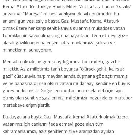
Kemal Atatürk’e Türkiye Büyük Millet Meclisi tarafından “Gazilik”
unvanı ve “Mareşal” rütbesi verilişinin de yıl dönümüdür. Bu
anlamlı gün vesilesiyle başta Gazi Mustafa Kemal Atatürk
olmak üzere her karışı şehit kanıyla sulanmış mukaddes vatan
topraklarının savunulması uğruna hayatlarını feda etmeyi göze
alarak gazilik onuruna erişen kahramanlarımıza şükran ve
minnetlerimi sunuyorum.
Mensubu olmaktan gurur duyduğumuz Türk milleti, gazi bir
millettir. Aziz milletimiz tarih boyunca “ölürsek şehit, kalırsak
gazi” düsturuyla harp meydanlarında düşmana göz açtırmamış
ve ne pahasına olursa olsun vatanı müdafaayı kendine en büyük
görev addetmiştir. Göğüslerini vatanlarının selameti için siper
etmiş olan şehit ve gazilerimiz, milletimizin nezdinde en muteber
mertebeye erişmişlerdir.
Bu duygularla başta Gazi Mustafa Kemal Atatürk olmak üzere,
vatanımız için canlarını feda etmeyi göze alan tüm
kahramanlarımızı, aziz şehitlerimizi ve aramızdan ayrılan