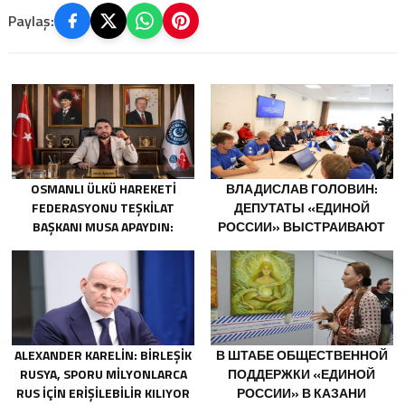
Paylaş:
OSMANLI ÜLKÜ HAREKETİ
ВЛАДИСЛАВ ГОЛОВИН:
FEDERASYONU TEŞKİLAT
ДЕПУТАТЫ «ЕДИНОЙ
BAŞKANI MUSA APAYDIN:
РОССИИ» ВЫСТРАИВАЮТ
“CUMHURBAŞKANIMIZ RECEP
ЭКОСИСТЕМУ ПОДДЕРЖКИ
TAYYİP ERDOĞAN’IN
МОЛОДЁЖНЫХ ИНИЦИАТИВ
YANINDAYIZ, GÜÇLÜ TÜRKİYE
HEDEFİNE KARARLILIKLA
YÜRÜYORUZ”
ALEXANDER KARELIN: BIRLEŞIK
В ШТАБЕ ОБЩЕСТВЕННОЙ
RUSYA, SPORU MILYONLARCA
ПОДДЕРЖКИ «ЕДИНОЙ
RUS IÇIN ERIŞILEBILIR KILIYOR
РОССИИ» В КАЗАНИ