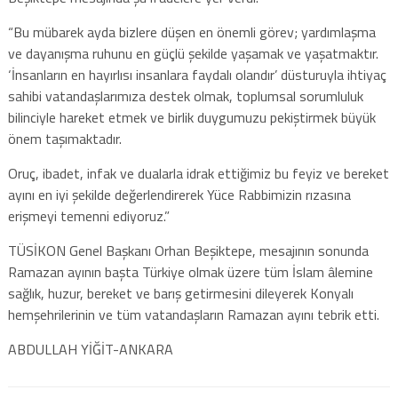
“Bu mübarek ayda bizlere düşen en önemli görev; yardımlaşma
ve dayanışma ruhunu en güçlü şekilde yaşamak ve yaşatmaktır.
‘İnsanların en hayırlısı insanlara faydalı olandır’ düsturuyla ihtiyaç
sahibi vatandaşlarımıza destek olmak, toplumsal sorumluluk
bilinciyle hareket etmek ve birlik duygumuzu pekiştirmek büyük
önem taşımaktadır.
Oruç, ibadet, infak ve dualarla idrak ettiğimiz bu feyiz ve bereket
ayını en iyi şekilde değerlendirerek Yüce Rabbimizin rızasına
erişmeyi temenni ediyoruz.”
TÜSİKON Genel Başkanı Orhan Beşiktepe, mesajının sonunda
Ramazan ayının başta Türkiye olmak üzere tüm İslam âlemine
sağlık, huzur, bereket ve barış getirmesini dileyerek Konyalı
hemşehrilerinin ve tüm vatandaşların Ramazan ayını tebrik etti.
ABDULLAH YİĞİT-ANKARA