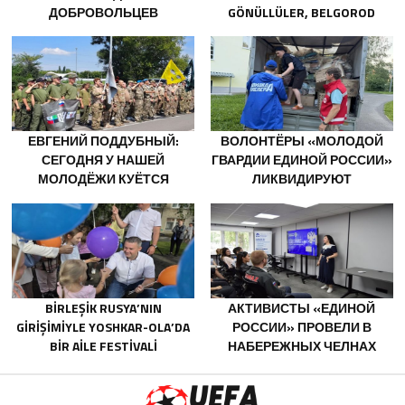
ДОБРОВОЛЬЦЕВ
GÖNÜLLÜLER, BELGOROD
БЕЛГОРОДСКОЙ ОБЛАСТИ
SAKINLERINE YANGIN
ЗА МУЖЕСТВО В СПАСЕНИИ
SÖNDÜRÜCÜLER VE
ПОСТРАДАВШИХ ОТ
JENERATÖRLER KONUSUNDA
ОБСТРЕЛОВ
YARDIMCI OLACAK
ЕВГЕНИЙ ПОДДУБНЫЙ:
ВОЛОНТЁРЫ «МОЛОДОЙ
СЕГОДНЯ У НАШЕЙ
ГВАРДИИ ЕДИНОЙ РОССИИ»
МОЛОДЁЖИ КУЁТСЯ
ЛИКВИДИРУЮТ
ХАРАКТЕР ПОБЕДИТЕЛЕЙ
ПОСЛЕДСТВИЯ ПАВОДКОВ
НА УРАЛЕ И ДАЛЬНЕМ
ВОСТОКЕ
BIRLEŞIK RUSYA’NIN
АКТИВИСТЫ «ЕДИНОЙ
GIRIŞIMIYLE YOSHKAR-OLA’DA
РОССИИ» ПРОВЕЛИ В
BIR AILE FESTIVALI
НАБЕРЕЖНЫХ ЧЕЛНАХ
DÜZENLENDI
ПРОСВЕТИТЕЛЬСКИЕ
МЕРОПРИЯТИЯ ДЛЯ
МОЛОДЫХ СПЕЦИАЛИСТОВ