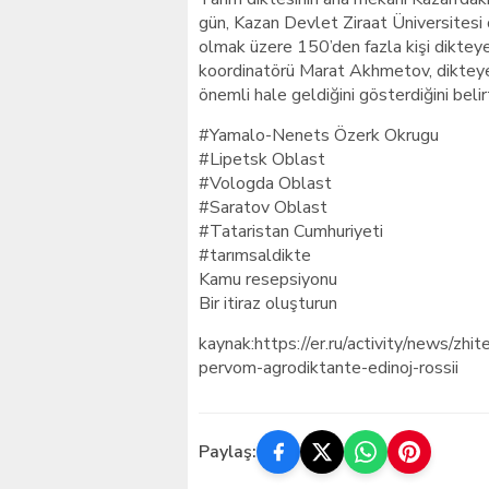
gün, Kazan Devlet Ziraat Üniversitesi öğ
olmak üzere 150’den fazla kişi dikteye 
koordinatörü Marat Akhmetov, dikteye gö
önemli hale geldiğini gösterdiğini belirt
#Yamalo-Nenets Özerk Okrugu
#Lipetsk Oblast
#Vologda Oblast
#Saratov Oblast
#Tataristan Cumhuriyeti
#tarımsaldikte
Kamu resepsiyonu
Bir itiraz oluşturun
kaynak:https://er.ru/activity/news/zh
pervom-agrodiktante-edinoj-rossii
Paylaş: