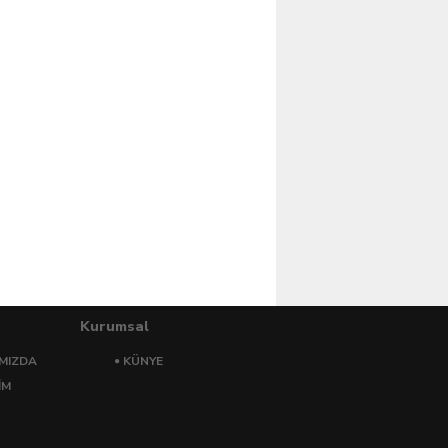
Kurumsal
MIZDA
KÜNYE
IM