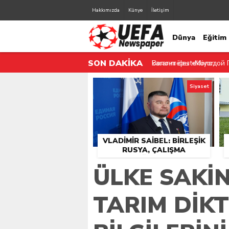
ramadabet
slotica
leogrand
slotday
venombet
ritzbet
exonbet
betwild
radissonbet
pashagaming
palacebet
maxwin
spinco
betsin
betsalvador
palazzobet
royalbet
Palacebet
casinofast
bahibom
deneme
deneme
casino
deneme
deneme
betasus
betasus
deneme
cratosroyalbet
casinofast
casinofast
roketbet
grandpashabet
Hakkımızda
Künye
İletişim
güncel
güncel
giriş
giriş
giriş
giriş
güncel
güncel
giriş
giriş
bonusu
bonusu
siteleri
bonusu
bonusu
giriş
bonusu
giriş
güncel
giriş
giriş
giriş
giriş
veren
veren
siteleri
veren
veren
Dünya
Eğitim
siteler
casino
siteler
siteler
Vladimir Saibel: Birleşi
siteleri
SON DAKİKA
kararını destekliyor
Волонтёры «Молодой Г
Turkish
▼
Birleşik Rusya Genç Muh
Siyaset
В Саратове по Народн
Yeni Yükseklik engellil
VLADIMIR SAIBEL: BIRLEŞIK
Yoshkar-Ola’da Nikolai V
RUSYA, ÇALIŞMA
BAKANLIĞI’NIN ESKI SVO
Birleşik Rusya’nın giriş
ÜLKE SAKIN
KATILIMCILARININ SOSYAL
SÖZLEŞME EDINME
По инициативе «Едино
SÜRECINI BASITLEŞTIRME
TARIM DIK
KARARINI DESTEKLIYOR
St. Petersburg’da, Birle
öneriler hazırladı
В Санкт-Петербурге 