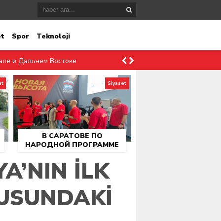
et
Spor
Teknoloji
e edinme sürecini basitleştirme
але и Дальнем Востоке
ortadan kaldırmaya yardımcı oluyor
at
Siyaset
ал «Новая высота»
Saratov’da açıldı
В САРАТОВЕ ПО
НАРОДНОЙ ПРОГРАММЕ
«ЕДИНОЙ РОССИИ»-2021
A’NIN ILK
N
ОТКРЫЛСЯ АДАПТИВНЫЙ
СПОРТЗАЛ «НОВАЯ
ВЫСОТА»
NUSUNDAKI
mlarının geliştirilmesi için
 развитию городских программ