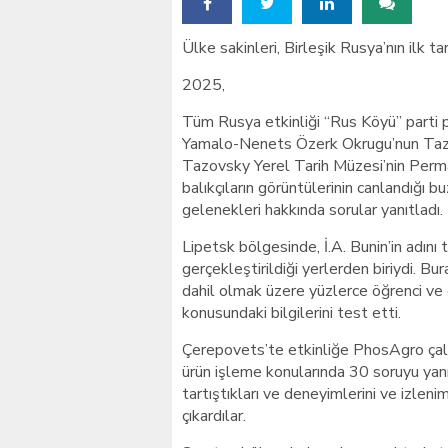
Ülke sakinleri, Birleşik Rusya’nın ilk ta
2025,
Tüm Rusya etkinliği “Rus Köyü” parti p
Yamalo-Nenets Özerk Okrugu’nun Tazo
Tazovsky Yerel Tarih Müzesi’nin Perma
balıkçıların görüntülerinin canlandığı 
gelenekleri hakkında sorular yanıtladı.
Lipetsk bölgesinde, İ.A. Bunin’in adını
gerçekleştirildiği yerlerden biriydi. Bu
dahil olmak üzere yüzlerce öğrenci ve 
konusundaki bilgilerini test etti.
Çerepovets’te etkinliğe PhosAgro çalış
ürün işleme konularında 30 soruyu yanıt
tartıştıkları ve deneyimlerini ve izlenim
çıkardılar.