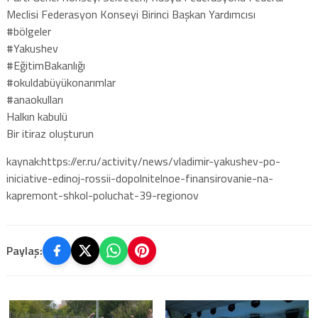
Meclisi Federasyon Konseyi Birinci Başkan Yardımcısı
#bölgeler
#Yakushev
#EğitimBakanlığı
#okuldabüyükonarımlar
#anaokulları
Halkın kabulü
Bir itiraz oluşturun
kaynak:https://er.ru/activity/news/vladimir-yakushev-po-
iniciative-edinoj-rossii-dopolnitelnoe-finansirovanie-na-
kapremont-shkol-poluchat-39-regionov
Paylaş: