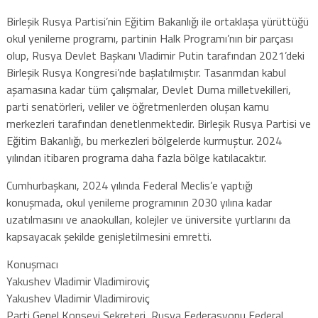
Birleşik Rusya Partisi’nin Eğitim Bakanlığı ile ortaklaşa yürüttüğü
okul yenileme programı, partinin Halk Programı’nın bir parçası
olup, Rusya Devlet Başkanı Vladimir Putin tarafından 2021’deki
Birleşik Rusya Kongresi’nde başlatılmıştır. Tasarımdan kabul
aşamasına kadar tüm çalışmalar, Devlet Duma milletvekilleri,
parti senatörleri, veliler ve öğretmenlerden oluşan kamu
merkezleri tarafından denetlenmektedir. Birleşik Rusya Partisi ve
Eğitim Bakanlığı, bu merkezleri bölgelerde kurmuştur. 2024
yılından itibaren programa daha fazla bölge katılacaktır.
Cumhurbaşkanı, 2024 yılında Federal Meclis’e yaptığı
konuşmada, okul yenileme programının 2030 yılına kadar
uzatılmasını ve anaokulları, kolejler ve üniversite yurtlarını da
kapsayacak şekilde genişletilmesini emretti.
Konuşmacı
Yakushev Vladimir Vladimiroviç
Yakushev Vladimir Vladimiroviç
Parti Genel Konseyi Sekreteri, Rusya Federasyonu Federal