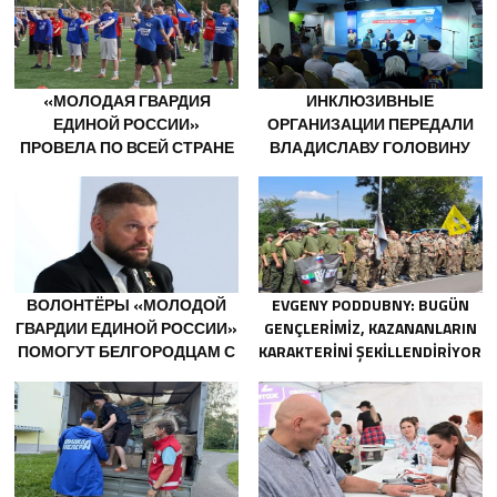
«МОЛОДАЯ ГВАРДИЯ
ИНКЛЮЗИВНЫЕ
ЕДИНОЙ РОССИИ»
ОРГАНИЗАЦИИ ПЕРЕДАЛИ
ПРОВЕЛА ПО ВСЕЙ СТРАНЕ
ВЛАДИСЛАВУ ГОЛОВИНУ
МЕРОПРИЯТИЯ КО ДНЮ
ПРЕДЛОЖЕНИЯ В НОВУЮ
ФИЗКУЛЬТУРНИКА
НАРОДНУЮ ПРОГРАММУ
«ЕДИНОЙ РОССИИ»
ВОЛОНТЁРЫ «МОЛОДОЙ
EVGENY PODDUBNY: BUGÜN
ГВАРДИИ ЕДИНОЙ РОССИИ»
GENÇLERIMIZ, KAZANANLARIN
ПОМОГУТ БЕЛГОРОДЦАМ С
KARAKTERINI ŞEKILLENDIRIYOR
ОГНЕТУШИТЕЛЯМИ И
ГЕНЕРАТОРАМИ