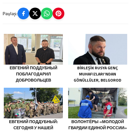
Paylaş:
ЕВГЕНИЙ ПОДДУБНЫЙ
BIRLEŞIK RUSYA GENÇ
ПОБЛАГОДАРИЛ
MUHAFIZLARI’NDAN
ДОБРОВОЛЬЦЕВ
GÖNÜLLÜLER, BELGOROD
БЕЛГОРОДСКОЙ ОБЛАСТИ
SAKINLERINE YANGIN
ЗА МУЖЕСТВО В СПАСЕНИИ
SÖNDÜRÜCÜLER VE
ПОСТРАДАВШИХ ОТ
JENERATÖRLER KONUSUNDA
ОБСТРЕЛОВ
YARDIMCI OLACAK
ЕВГЕНИЙ ПОДДУБНЫЙ:
ВОЛОНТЁРЫ «МОЛОДОЙ
СЕГОДНЯ У НАШЕЙ
ГВАРДИИ ЕДИНОЙ РОССИИ»