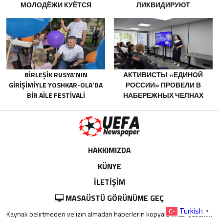
МОЛОДЁЖИ КУЁТСЯ
ЛИКВИДИРУЮТ
ХАРАКТЕР ПОБЕДИТЕЛЕЙ
ПОСЛЕДСТВИЯ ПАВОДКОВ
НА УРАЛЕ И ДАЛЬНЕМ
ВОСТОКЕ
BIRLEŞIK RUSYA’NIN
АКТИВИСТЫ «ЕДИНОЙ
GIRIŞIMIYLE YOSHKAR-OLA’DA
РОССИИ» ПРОВЕЛИ В
BIR AILE FESTIVALI
НАБЕРЕЖНЫХ ЧЕЛНАХ
DÜZENLENDI
ПРОСВЕТИТЕЛЬСКИЕ
МЕРОПРИЯТИЯ ДЛЯ
МОЛОДЫХ СПЕЦИАЛИСТОВ
КАМАЗА
HAKKIMIZDA
KÜNYE
İLETİŞİM
MASAÜSTÜ GÖRÜNÜME GEÇ
Turkish
▼
Kaynak belirtmeden ve izin almadan haberlerin kopyalanması yasaktır.