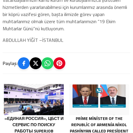
hizmetlerden yararlanabilmesi için kurumlarımız arasında önemli
bir köprü vazifesi gören, başta ilimizde görev yapan
muhtarlarımız olmak üzere tüm muhtarlarımızın “19 Ekim
Muhtarlar Günü”nü kutluyorum.
ABDULLAH YİĞİT –İSTANBUL
Paylaş:
«ЕДИНАЯ РОССИЯ», ЦБСТ И
PRIME MINISTER OF THE
СЕРВИС ПО ПОИСКУ
REPUBLIC OF ARMENIA NIKOL
РАБОТЫ SUPERJOB
PASHINYAN CALLED PRESIDENT