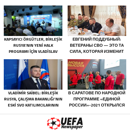
СОЗДАДУТ ПЕРВУЮ В
OF THE REPUBLIC OF
РОССИИ
AZERBAIJAN ILHAM ALIYEV
СПЕЦИАЛИЗИРОВАННУЮ
ПЛАТФОРМУ ДЛЯ
ТРУДОУСТРОЙСТВА
ВЕТЕРАНОВ СВО
KAPSAYICI ÖRGÜTLER, BIRLEŞIK
ЕВГЕНИЙ ПОДДУБНЫЙ:
RUSYA’NIN YENI HALK
ВЕТЕРАНЫ СВО — ЭТО ТА
PROGRAMI IÇIN VLADISLAV
СИЛА, КОТОРАЯ ИЗМЕНИТ
GOLOVIN’E TEKLIFLER SUNDU
СТРАНУ
VLADIMIR SAIBEL: BIRLEŞIK
В САРАТОВЕ ПО НАРОДНОЙ
RUSYA, ÇALIŞMA BAKANLIĞI’NIN
ПРОГРАММЕ «ЕДИНОЙ
ESKI SVO KATILIMCILARININ
РОССИИ»-2021 ОТКРЫЛСЯ
SOSYAL SÖZLEŞME EDINME
АДАПТИВНЫЙ СПОРТЗАЛ
SÜRECINI BASITLEŞTIRME
«НОВАЯ ВЫСОТА»
KARARINI DESTEKLIYOR