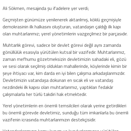
Ali Sökmen, mesajında şu ifadelere yer verdi;
Geçmişten günümüze yenilenerek aktarılmış, köklü geçmişiyle
demokrasinin ilk halkasını oluşturan, vatandaşın çaldığı ilk kapı
olan muhtarlarımız; yerel yönetimlerin vazgeçilmez bir parçasıdır.
Muhtarlık görevi, sadece bir devlet görevi değil aynı zamanda
gönüllülük esasıyla yürütülen kutsal bir vazifedir. Muhtarlarımız,
zaman mefhumu gözetmeksizin devletimizin sahadaki eli, gözü
ve sesi olarak seçilmiş oldukları mahallerinde, köylerinde kimin bir
şeye ihtiyacı var, kim darda en iyi bilen çalışma arkadaşlarımızdır.
Devletimizin vatandaşa dokunan en sıcak eli ve vatandaş
nezdindeki ilk kapısı olan muhtarlarımız, yaptıkları fedakâr
çalışmalarla her türlü takdiri hak etmektedir.
Yerel yönetimlerin en önemli temsilcileri olarak yerine getirdikleri
bu önemli görevde devletimiz, sunduğu tüm imkanlarla bu önemli
vazifenin icrasında muhtarlarımızın destekçisidir.
Vatandaşlarımızın kamu kurum ve kuruluşlarımızca yürütülen