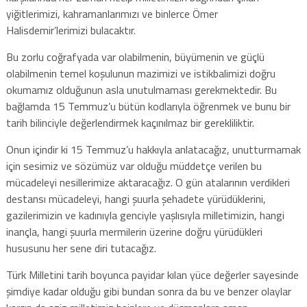
yiğitlerimizi, kahramanlarımızı ve binlerce Ömer
Halisdemir’lerimizi bulacaktır.
Bu zorlu coğrafyada var olabilmenin, büyümenin ve güçlü
olabilmenin temel koşulunun mazimizi ve istikbalimizi doğru
okumamız olduğunun asla unutulmaması gerekmektedir. Bu
bağlamda 15 Temmuz’u bütün kodlarıyla öğrenmek ve bunu bir
tarih bilinciyle değerlendirmek kaçınılmaz bir gerekliliktir.
Onun içindir ki 15 Temmuz’u hakkıyla anlatacağız, unutturmamak
için sesimiz ve sözümüz var olduğu müddetçe verilen bu
mücadeleyi nesillerimize aktaracağız. O gün atalarının verdikleri
destansı mücadeleyi, hangi şuurla şehadete yürüdüklerini,
gazilerimizin ve kadınıyla genciyle yaşlısıyla milletimizin, hangi
inançla, hangi şuurla mermilerin üzerine doğru yürüdükleri
hususunu her sene diri tutacağız.
Türk Milletini tarih boyunca payidar kılan yüce değerler sayesinde
şimdiye kadar olduğu gibi bundan sonra da bu ve benzer olaylar