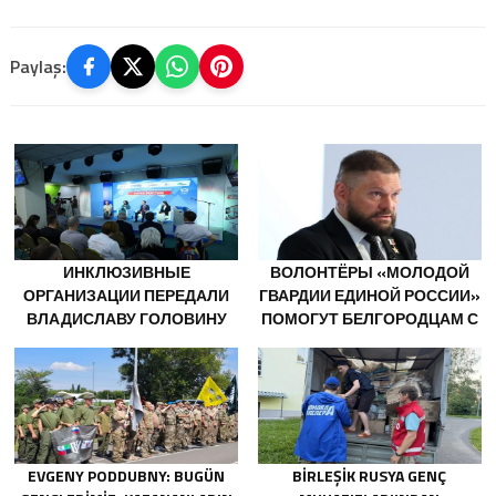
Paylaş:
ИНКЛЮЗИВНЫЕ
ВОЛОНТЁРЫ «МОЛОДОЙ
ОРГАНИЗАЦИИ ПЕРЕДАЛИ
ГВАРДИИ ЕДИНОЙ РОССИИ»
ВЛАДИСЛАВУ ГОЛОВИНУ
ПОМОГУТ БЕЛГОРОДЦАМ С
ПРЕДЛОЖЕНИЯ В НОВУЮ
ОГНЕТУШИТЕЛЯМИ И
НАРОДНУЮ ПРОГРАММУ
ГЕНЕРАТОРАМИ
«ЕДИНОЙ РОССИИ»
EVGENY PODDUBNY: BUGÜN
BIRLEŞIK RUSYA GENÇ