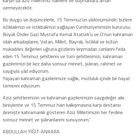
karşın da aziz milletimiz hainlere ve düşmanlara aman
vermeyecektir.
Bu duygu ve düşüncelerle, 15 Temmuz’un yıldönümünde; bizlere
istiklalimizi ve istikbalimizi sağlayan Cumhuriyetimizin kurucusu
Büyük Önder Gazi Mustafa Kemal Atatürk’ü ve O’nun kahraman
silah arkadaşlarını, Vatan, Millet, Bayrak, İstiklal ve bütün
mukaddes değerleri uğruna gözlerini kırpmadan canlarını feda
eden 15 Temmuz şehitlerini ve tüm şehitlerimizi, kahraman
gazilerimizi bir kez daha sonsuz minnet, şükran, rahmet ve
saygıyla yâd ediyorum.
Yaşayan kahraman gazilerimize sağlık, mutluluk içinde bir hayat
temenni ediyorum.
Aziz şehitlerimizin ve kahraman gazilerimizin saygıdeğer aile
bireylerine ve 15 Temmuz hain kalkışmasına karşı destansı
direnişte kahramanlık gösteren Aziz Milletimizin her ferdine
sonsuz minnet ve şükranlarımı sunuyorum.”
ABDULLAH YİĞİT-ANKARA