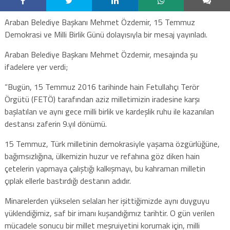
Araban Belediye Başkanı Mehmet Özdemir, 15 Temmuz
Demokrasi ve Milli Birlik Günü dolayısıyla bir mesaj yayınladı.
Araban Belediye Başkanı Mehmet Özdemir, mesajında şu
ifadelere yer verdi;
“Bugün, 15 Temmuz 2016 tarihinde hain Fetullahçı Terör
Örgütü (FETÖ) tarafından aziz milletimizin iradesine karşı
başlatılan ve aynı gece milli birlik ve kardeşlik ruhu ile kazanılan
destansı zaferin 9.yıl dönümü.
15 Temmuz, Türk milletinin demokrasiyle yaşama özgürlüğüne,
bağımsızlığına, ülkemizin huzur ve refahına göz diken hain
çetelerin yapmaya çalıştığı kalkışmayı, bu kahraman milletin
çıplak ellerle bastırdığı destanın adıdır.
Minarelerden yükselen selaları her işittiğimizde aynı duyguyu
yüklendiğimiz, saf bir imanı kuşandığımız tarihtir. O gün verilen
mücadele sonucu bir millet meşruiyetini korumak için, milli