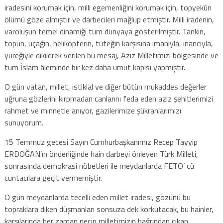
iradesini korumak için, milli egemenliğini korumak için, topyekûn
ölümü göze almıştır ve darbecileri mağlup etmiştir. Milli iradenin,
varoluşun temel dinamiği tüm dünyaya gösterilmiştir. Tankın,
topun, uçağın, helikopterin, tüfeğin karşısına imanıyla, inancıyla,
yüreğiyle dikilerek verilen bu mesaj, Aziz Milletimizi bölgesinde ve
tüm İslam âleminde bir kez daha umut kapısı yapmıştır.
O gün vatan, millet, istiklal ve diğer bütün mukaddes değerler
uğruna gözlerini kırpmadan canlarını feda eden aziz şehitlerimizi
rahmet ve minnetle anıyor, gazilerimize şükranlarımızı
sunuyorum.
15 Temmuz gecesi Sayın Cumhurbaşkanımız Recep Tayyip
ERDOĞAN’ın önderliğinde hain darbeyi önleyen Türk Milleti,
sonrasında demokrasi nöbetleri ile meydanlarda FETÖ’ cü
cuntacılara geçit vermemiştir.
O gün meydanlarda tecelli eden millet iradesi, gözünü bu
topraklara diken düşmanları sonsuza dek korkutacak, bu hainler,
karşılarında her zaman necip milletimizin bağrından çıkan