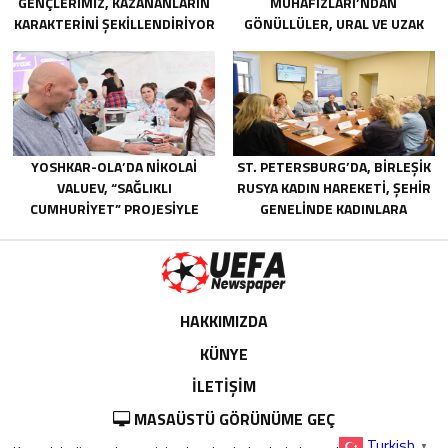
GENÇLERIMIZ, KAZANANLARIN
MUHAFIZLARI’NDAN
KARAKTERINI ŞEKILLENDIRIYOR
GÖNÜLLÜLER, URAL VE UZAK
DOĞU’DAKI SELLERIN
SONUÇLARINI ORTADAN
KALDIRMAYA YARDIMCI OLUYOR
YOSHKAR-OLA’DA NIKOLAI
ST. PETERSBURG’DA, BIRLEŞIK
VALUEV, “SAĞLIKLI
RUSYA KADIN HAREKETI, ŞEHIR
CUMHURIYET” PROJESIYLE
GENELINDE KADINLARA
TANIŞTI
YÖNELIK DESTEK
PROGRAMLARININ
GELIŞTIRILMESI IÇIN ÖNERILER
HAZIRLADI
HAKKIMIZDA
KÜNYE
İLETİŞİM
MASAÜSTÜ GÖRÜNÜME GEÇ
Turkish
▼