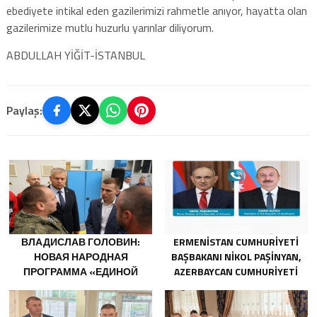
ebediyete intikal eden gazilerimizi rahmetle anıyor, hayatta olan
gazilerimize mutlu huzurlu yarınlar diliyorum.
ABDULLAH YİĞİT-İSTANBUL
Paylaş:
ВЛАДИСЛАВ ГОЛОВИН:
ERMENISTAN CUMHURIYETI
НОВАЯ НАРОДНАЯ
BAŞBAKANI NIKOL PAŞINYAN,
ПРОГРАММА «ЕДИНОЙ
AZERBAYCAN CUMHURIYETI
РОССИИ» БУДЕТ
CUMHURBAŞKANI İLHAM
ОРИЕНТИРОВАНА НА
ALIYEV’I ARADI
РАЗВИТИЕ