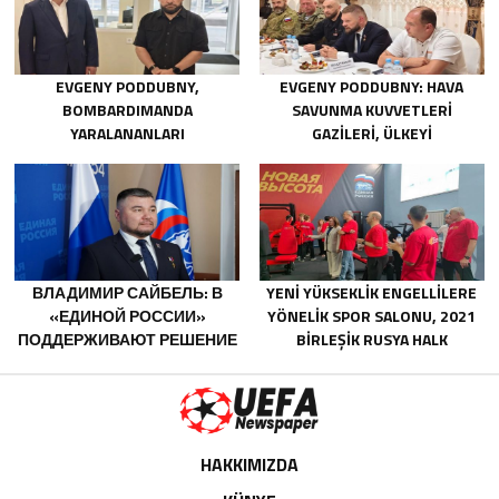
ТЕХНОЛОГИЧЕСКОГО
СУВЕРЕНИТЕТА И ОПК
EVGENY PODDUBNY,
EVGENY PODDUBNY: HAVA
BOMBARDIMANDA
SAVUNMA KUVVETLERI
YARALANANLARI
GAZILERI, ÜLKEYI
KURTARMADAKI
DEĞIŞTIRECEK GÜÇTÜR
CESARETLERINDEN DOLAYI
BELGOROD BÖLGESINDEKI
GÖNÜLLÜLERE TEŞEKKÜR ETTI
ВЛАДИМИР САЙБЕЛЬ: В
YENI YÜKSEKLIK ENGELLILERE
«ЕДИНОЙ РОССИИ»
YÖNELIK SPOR SALONU, 2021
ПОДДЕРЖИВАЮТ РЕШЕНИЕ
BIRLEŞIK RUSYA HALK
МИНТРУДА УПРОСТИТЬ ДЛЯ
PROGRAMI KAPSAMINDA
БЫВШИХ УЧАСТНИКОВ СВО
SARATOV’DA AÇILDI
ПОЛУЧЕНИЕ
СОЦКОНТРАКТА
HAKKIMIZDA