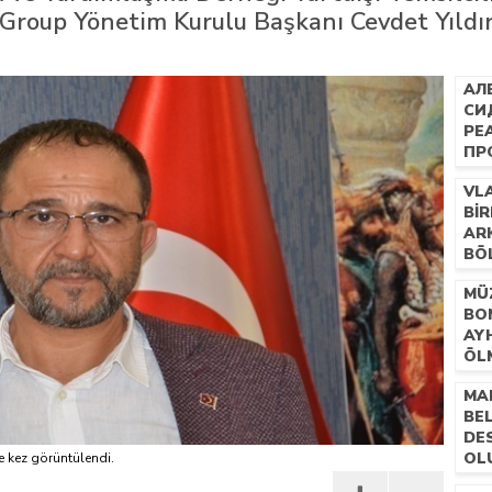
Group Yönetim Kurulu Başkanı Cevdet Yıldırı
АЛ
СИ
РЕ
ПР
БЛ
VL
В 
BIR
ОБ
AR
BÖ
NO
MÜ
ÇO
BOM
GE
AY
YAR
ÖLM
DE
DÖ
YÖN
MA
KA
BE
DIK
DE
OL
e
kez görüntülendi.
AL