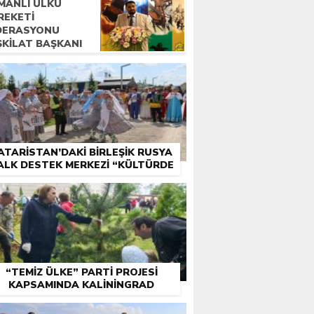
MANLI ÜLKÜ
IŞLETILMESINI
REKETİ
ERDI
DERASYONU
ŞKİLAT BAŞKANI
SA APAYDIN:
APSAMLI GENEL AF
PLUMSAL BARIŞA
TKI
ĞLAYACAKTIR”
ATARISTAN’DAKI BIRLEŞIK RUSYA
ALK DESTEK MERKEZI “KÜLTÜRDE
IRLIKTE” FESTIVALINI DÜZENLEDI
“TEMIZ ÜLKE” PARTI PROJESI
KAPSAMINDA KALININGRAD
OBLASTI’NDAKI SVETLOGORSK’A
AĞAÇ DIKILDI