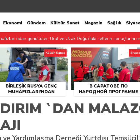
Ekonomi
Gündem
Kültür Sanat
Magazin
Sağlık
Siyas
вардии Единой России» ликвидируют последствия паводков на Ур
afızları’ndan gönüllüler, Ural ve Uzak Doğu’daki sellerin sonuçlarını 
ой программе «Единой России»-2021 открылся адаптивный спортз
Kültür Sanat
Siyas
ere yönelik spor salonu, 2021 Birleşik Rusya Halk Programı kapsamında 
aluev, “Sağlıklı Cumhuriyet” projesiyle tanıştı
BIRLEŞIK RUSYA GENÇ
В САРАТОВЕ ПО
imiyle Yoshkar-Ola’da bir aile festivali düzenlendi
MUHAFIZLARI’NDAN
НАРОДНОЙ ПРОГРАММЕ
GÖNÜLLÜLER, URAL VE
«ЕДИНОЙ РОССИИ»-2021
й России» в Йошкар-Оле состоялся семейный фестиваль
LDIRIM `DAN MALAZ
UZAK DOĞU’DAKI SELLERIN
ОТКРЫЛСЯ АДАПТИВНЫЙ
SONUÇLARINI ORTADAN
СПОРТЗАЛ «НОВАЯ
şik Rusya Kadın Hareketi, şehir genelinde kadınlara yönelik destek progra
KALDIRMAYA YARDIMCI
ВЫСОТА»
AJI
OLUYOR
«Женское движение Единой России» сформировало предложения по
m ve Yardımlaşma Derneği Yurtdışı Temsilci
leri, Naberezhnye Chelny’de genç KAMAZ uzmanları için eğitim etkinlikle