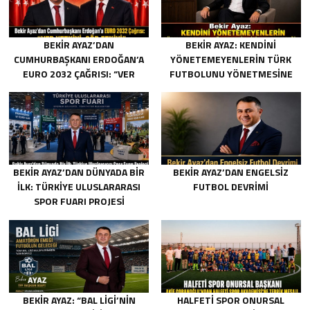
BEKIR AYAZ’DAN
BEKIR AYAZ: KENDINI
CUMHURBAŞKANI ERDOĞAN’A
YÖNETEMEYENLERIN TÜRK
EURO 2032 ÇAĞRISI: “VER
FUTBOLUNU YÖNETMESINE
YETKIYI, GÖR ETKIYI”
İZIN VERMEYECEĞIZ
BEKIR AYAZ’DAN DÜNYADA BIR
BEKIR AYAZ’DAN ENGELSIZ
İLK: TÜRKIYE ULUSLARARASI
FUTBOL DEVRIMI
SPOR FUARI PROJESI
BEKIR AYAZ: “BAL LIGI’NIN
HALFETİ SPOR ONURSAL