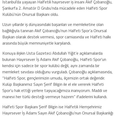
İstanbul’da yaşayan Halfetili hayırsever iş insanı Akif Çobanoğlu,
Şanlıurfa 2. Amatör D Grubu’nda mücadele eden Halfeti Spor
Kulübü’nün Onursal Başkanı oldu.
Uzun yıllardır iş dünyasındaki başarıları ve memleketine olan
bağlılığıyla tanınan Akif Çobanoğlu’nun Halfeti Spor’a Onursal
Başkan olarak destek vermesi, spor camiasında ve Halfeti halkı
arasında büyük memnuniyetle karşılandı.
Konuya ilişkin Usta Gazeteci Abdullah Yiğit’e açıklamalarda
bulunan Hayırsever İş Adamı Akif Çobanoğlu, Halfeti Spor’un
kendisi için sadece bir spor kulübü değil, aynı zamanda bir
memleket sevdası olduğunu vurguladı. Çobanoğlu açıklamasında,
“Halfeti Spor, gençlerimizin umudu, ilçemizin ortak değeridir.
Kulüp Başkanımız Sayın Şerif Bilgin ile el ele vererek Halfeti
Spor’u hak ettiği yerlere taşıyacağımıza inanıyorum. Maddi ve
manevi her türlü desteği vermeye hazırım” ifadelerini kullandı.
Halfeti Spor Başkanı Şerif Bilgin ise Halfetili Hemşehrimiz
Hayırsever İş Adamı Sayın Akif Çobanoğlu’nun Onursal Başkanlığı