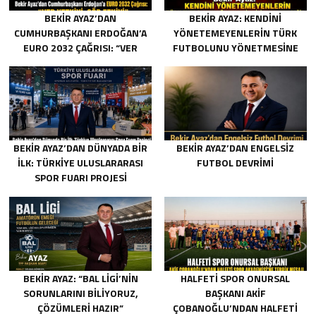
BEKIR AYAZ’DAN
BEKIR AYAZ: KENDINI
CUMHURBAŞKANI ERDOĞAN’A
YÖNETEMEYENLERIN TÜRK
EURO 2032 ÇAĞRISI: “VER
FUTBOLUNU YÖNETMESINE
YETKIYI, GÖR ETKIYI”
İZIN VERMEYECEĞIZ
BEKIR AYAZ’DAN DÜNYADA BIR
BEKIR AYAZ’DAN ENGELSIZ
İLK: TÜRKIYE ULUSLARARASI
FUTBOL DEVRIMI
SPOR FUARI PROJESI
BEKIR AYAZ: “BAL LIGI’NIN
HALFETİ SPOR ONURSAL
SORUNLARINI BILIYORUZ,
BAŞKANI AKİF
ÇÖZÜMLERI HAZIR”
ÇOBANOĞLU’NDAN HALFETİ