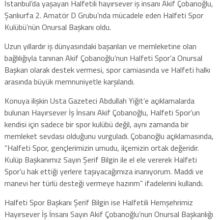
İstanbul’da yaşayan Halfetili hayırsever iş insanı Akif Çobanoğlu,
Şanlıurfa 2. Amatör D Grubu’nda mücadele eden Halfeti Spor
Kulübü’nün Onursal Başkanı oldu.
Uzun yıllardır iş dünyasındaki başarıları ve memleketine olan
bağlılığıyla tanınan Akif Çobanoğlu’nun Halfeti Spor’a Onursal
Başkan olarak destek vermesi, spor camiasında ve Halfeti halkı
arasında büyük memnuniyetle karşılandı.
Konuya ilişkin Usta Gazeteci Abdullah Yiğit’e açıklamalarda
bulunan Hayırsever İş İnsanı Akif Çobanoğlu, Halfeti Spor’un
kendisi için sadece bir spor kulübü değil, aynı zamanda bir
memleket sevdası olduğunu vurguladı. Çobanoğlu açıklamasında,
“Halfeti Spor, gençlerimizin umudu, ilçemizin ortak değeridir.
Kulüp Başkanımız Sayın Şerif Bilgin ile el ele vererek Halfeti
Spor’u hak ettiği yerlere taşıyacağımıza inanıyorum. Maddi ve
manevi her türlü desteği vermeye hazırım” ifadelerini kullandı.
Halfeti Spor Başkanı Şerif Bilgin ise Halfetili Hemşehrimiz
Hayırsever İş İnsanı Sayın Akif Çobanoğlu’nun Onursal Başkanlığı